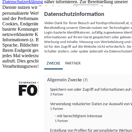
Datenschutzerklärung
näher informieren.
Zur Bereitstellung unserer
Dienste nutzen wir Technologien von
. Zwecke:
Partnern (5)
personalisierte Werbung und Inhalte, Messung von Werbeleistung
Datenschutzinformation
und der Performance von Inhalten sowie Zielgruppenforschung.
Vielen Dank für Ihren Besuch auf fondsprofessionell.at
Cookies, Endgeräte- oder ähnliche Online-Kennungen (z. B. login-
Bereitstellung unserer Dienste nutzen wir Technologien
basierte Kennungen, zufällig generierte Kennungen,
Login-basierte Identifikatoren, zufällig zugewiesene Id
netzwerkbasierte Kennungen) können zusammen mit anderen
Informationen auf Ihrem Gerät gespeichert oder gelese
Informationen (z. B. Browsertyp und Browserinformationen,
Werbung und Inhalte, Messung von Werbeleistung und d
Sprache, Bildschirmgröße, unterstützte Technologien usw.) auf
ist für den Zugriff auf die Website nicht erforderlich. S
Ihrem Endgerät gespeichert oder von dort ausgelesen werden, um es
Schalter ändern, oder später jederzeit via Datenschutzer
jedes Mal wiederzuerkennen, wenn es eine App oder einer Webseite
aufruft. Dies geschieht für einen oder mehrere der hier aufgeführten
ZWECKE
PARTNER
Verarbeitungszwecke.
Allgemein Zwecke
(7)
Speichern von oder Zugriff auf Informationen au
3 Partner
FONDS professionell
Verwendung reduzierter Daten zur Auswahl von
1 Partner
- mit berechtigtem Interesse
1 Partner
Erstellung von Profilen für personalisierte Werbu