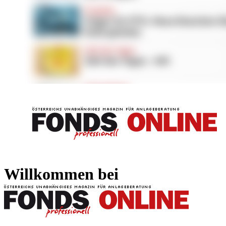
FONDS professionell
FONDS professi
Willkommen bei