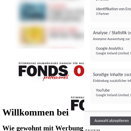
Identifikation von E
3 Partner
Analyse / Statistik
(n
Anonyme Auswertung zur 
Google Analytics
Google Ireland Limited, 
Sonstige Inhalte
(nic
Einbindung zusätzlicher I
FONDS professionell
YouTube
Google Ireland Limited, 
FONDS profess
Willkommen bei
Auswahl akzeptieren
Wie gewohnt mit Werbung lesen