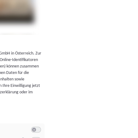
←
Zurück zur Übersicht
 GmbH in Österreich. Zur
 Online-Identifikatoren
atoren) können zusammen
en Daten für die
Inhalten sowie
 Ihre Einwilligung jetzt
tzerklärung oder im
Switch zum Einwilligen bzw. Ablehnen der Kategorie Allgeme