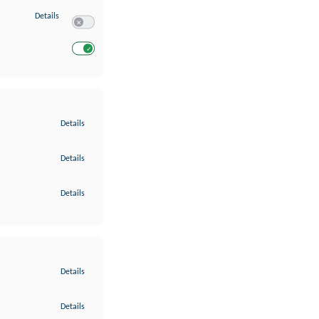
zu Entwicklung und Verbesserung der Angebote
Details
Switch zum Einwilligen bzw. Ablehnen des Dienstes Entwickl
Switch zum Einwilligen bzw. Ablehnen des Dienstes Entwicklu
zu Gewährleistung der Sicherheit, Verhinderung und Aufdeckung v
Details
zu Bereitstellung und Anzeige von Werbung und Inhalten
Details
zu Ihre Entscheidungen zum Datenschutz speichern und übermittel
Details
zu Abgleichung und Kombination von Daten aus unterschiedlichen 
Details
zu Verknüpfung verschiedener Endgeräte
Details