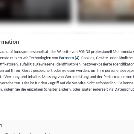
rmation
such auf fondsprofessionell.at, der Website von FONDS professionell Multimedia
ienste nutzen wir Technologien von
Partnern (4)
. Cookies, Geräte- oder ähnliche
entifikatoren, zufällig zugewiesene Identifikatoren, netzwerkbasierte Identifik
en auf Ihrem Gerät gespeichert oder gelesen werden, um Ihre personenbezogen
rte Werbung und Inhalte, Messung von Werbeleistung und der Performance von 
erarbeiten. Dies ist für den Zugriff auf die Website nicht erforderlich. Sie können
, indem Sie die einzelnen Schalter ändern, oder später jederzeit via Datenschu
7)