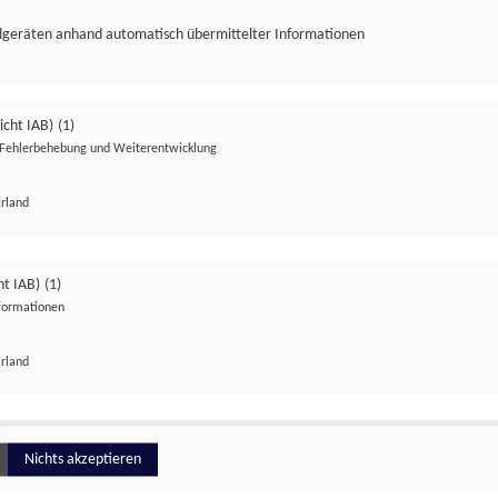
ndgeräten anhand automatisch übermittelter Informationen
icht IAB)
(1)
Fehlerbehebung und Weiterentwicklung
Irland
Impressum
Datenschutzerklärung
Datenschutzeinstellungen
ht IAB)
(1)
nformationen
Irland
ionell
Nichts akzeptieren