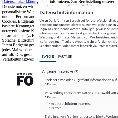
Datenschutzerklärung
näher informieren.
Zur Bereitstellung unserer
Dienste nutzen wir Technologien von
. Zwecke:
Partnern (5)
personalisierte Werbung und Inhalte, Messung von Werbeleistung
Datenschutzinformation
und der Performance von Inhalten sowie Zielgruppenforschung.
Vielen Dank für Ihren Besuch auf fondsprofessionell.at
Cookies, Endgeräte- oder ähnliche Online-Kennungen (z. B. login-
Bereitstellung unserer Dienste nutzen wir Technologien
basierte Kennungen, zufällig generierte Kennungen,
Login-basierte Identifikatoren, zufällig zugewiesene Id
netzwerkbasierte Kennungen) können zusammen mit anderen
Informationen auf Ihrem Gerät gespeichert oder gelese
Informationen (z. B. Browsertyp und Browserinformationen,
Werbung und Inhalte, Messung von Werbeleistung und d
Sprache, Bildschirmgröße, unterstützte Technologien usw.) auf
ist für den Zugriff auf die Website nicht erforderlich. S
Ihrem Endgerät gespeichert oder von dort ausgelesen werden, um es
Schalter ändern, oder später jederzeit via Datenschutzer
jedes Mal wiederzuerkennen, wenn es eine App oder einer Webseite
aufruft. Dies geschieht für einen oder mehrere der hier aufgeführten
ZWECKE
PARTNER
Verarbeitungszwecke.
Allgemein Zwecke
(7)
Speichern von oder Zugriff auf Informationen au
3 Partner
FONDS professionell
Verwendung reduzierter Daten zur Auswahl von
1 Partner
- mit berechtigtem Interesse
1 Partner
Erstellung von Profilen für personalisierte Werbu