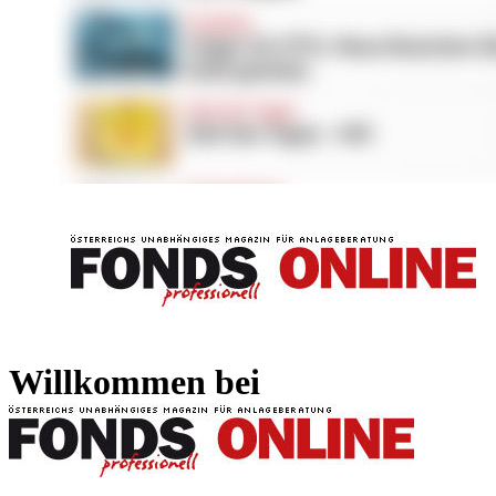
FONDS professionell
FONDS professi
Willkommen bei