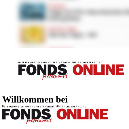
FONDS professionell
FONDS professi
Willkommen bei