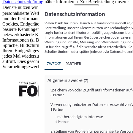
Datenschutzerklärung
näher informieren.
Zur Bereitstellung unserer
Dienste nutzen wir Technologien von
. Zwecke:
Partnern (5)
personalisierte Werbung und Inhalte, Messung von Werbeleistung
Datenschutzinformation
und der Performance von Inhalten sowie Zielgruppenforschung.
Vielen Dank für Ihren Besuch auf fondsprofessionell.at
Cookies, Endgeräte- oder ähnliche Online-Kennungen (z. B. login-
Bereitstellung unserer Dienste nutzen wir Technologien
basierte Kennungen, zufällig generierte Kennungen,
Login-basierte Identifikatoren, zufällig zugewiesene Id
netzwerkbasierte Kennungen) können zusammen mit anderen
Informationen auf Ihrem Gerät gespeichert oder gelese
Informationen (z. B. Browsertyp und Browserinformationen,
Werbung und Inhalte, Messung von Werbeleistung und d
Sprache, Bildschirmgröße, unterstützte Technologien usw.) auf
ist für den Zugriff auf die Website nicht erforderlich. S
Ihrem Endgerät gespeichert oder von dort ausgelesen werden, um es
Schalter ändern, oder später jederzeit via Datenschutzer
jedes Mal wiederzuerkennen, wenn es eine App oder einer Webseite
aufruft. Dies geschieht für einen oder mehrere der hier aufgeführten
ZWECKE
PARTNER
Verarbeitungszwecke.
Allgemein Zwecke
(7)
Speichern von oder Zugriff auf Informationen au
3 Partner
FONDS professionell
Verwendung reduzierter Daten zur Auswahl von
1 Partner
- mit berechtigtem Interesse
1 Partner
Erstellung von Profilen für personalisierte Werbu