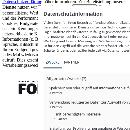
Datenschutzerklärung
näher informieren.
Zur Bereitstellung unserer
Dienste nutzen wir Technologien von
. Zwecke:
Partnern (5)
personalisierte Werbung und Inhalte, Messung von Werbeleistung
Datenschutzinformation
und der Performance von Inhalten sowie Zielgruppenforschung.
Vielen Dank für Ihren Besuch auf fondsprofessionell.at
Cookies, Endgeräte- oder ähnliche Online-Kennungen (z. B. login-
Bereitstellung unserer Dienste nutzen wir Technologien
basierte Kennungen, zufällig generierte Kennungen,
Login-basierte Identifikatoren, zufällig zugewiesene Id
netzwerkbasierte Kennungen) können zusammen mit anderen
Informationen auf Ihrem Gerät gespeichert oder gelese
Informationen (z. B. Browsertyp und Browserinformationen,
Werbung und Inhalte, Messung von Werbeleistung und d
Sprache, Bildschirmgröße, unterstützte Technologien usw.) auf
ist für den Zugriff auf die Website nicht erforderlich. S
Ihrem Endgerät gespeichert oder von dort ausgelesen werden, um es
Schalter ändern, oder später jederzeit via Datenschutzer
jedes Mal wiederzuerkennen, wenn es eine App oder einer Webseite
aufruft. Dies geschieht für einen oder mehrere der hier aufgeführten
ZWECKE
PARTNER
Verarbeitungszwecke.
Allgemein Zwecke
(7)
Speichern von oder Zugriff auf Informationen au
3 Partner
FONDS professionell
Verwendung reduzierter Daten zur Auswahl von
1 Partner
- mit berechtigtem Interesse
1 Partner
Erstellung von Profilen für personalisierte Werbu