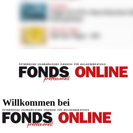
FONDS professionell
FONDS professi
Willkommen bei