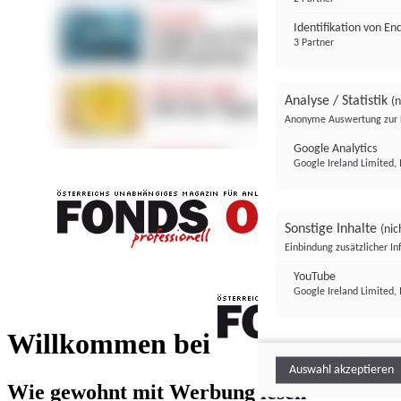
Identifikation von E
3 Partner
Analyse / Statistik
(n
Anonyme Auswertung zur 
Google Analytics
Google Ireland Limited, 
Sonstige Inhalte
(nic
Einbindung zusätzlicher I
FONDS professionell
YouTube
Google Ireland Limited, 
FONDS profess
Willkommen bei
Auswahl akzeptieren
Wie gewohnt mit Werbung lesen