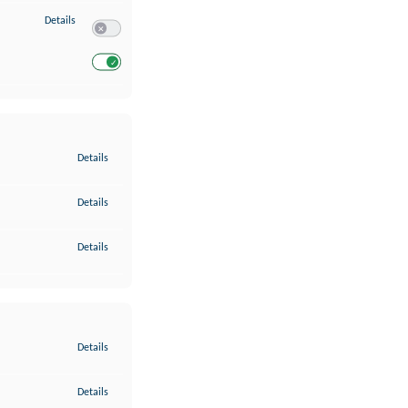
zu Entwicklung und Verbesserung der Angebote
Details
Switch zum Einwilligen bzw. Ablehnen des Dienstes Entwickl
Switch zum Einwilligen bzw. Ablehnen des Dienstes Entwicklu
zu Gewährleistung der Sicherheit, Verhinderung und Aufdeckung v
Details
zu Bereitstellung und Anzeige von Werbung und Inhalten
Details
zu Ihre Entscheidungen zum Datenschutz speichern und übermittel
Details
zu Abgleichung und Kombination von Daten aus unterschiedlichen 
Details
zu Verknüpfung verschiedener Endgeräte
Details