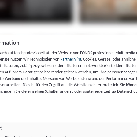
rmation
such auf fondsprofessionell.at, der Website von FONDS professionell Multimedia
ienste nutzen wir Technologien von
Partnern (4)
. Cookies, Geräte- oder ähnliche
entifikatoren, zufällig zugewiesene Identifikatoren, netzwerkbasierte Identifik
en auf Ihrem Gerät gespeichert oder gelesen werden, um Ihre personenbezogen
rte Werbung und Inhalte, Messung von Werbeleistung und der Performance von 
erarbeiten. Dies ist für den Zugriff auf die Website nicht erforderlich. Sie können
, indem Sie die einzelnen Schalter ändern, oder später jederzeit via Datenschu
7)