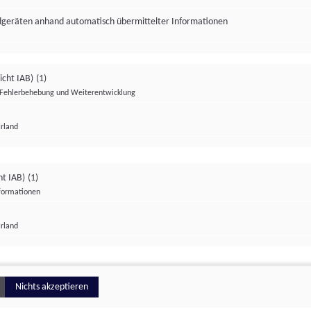
ndgeräten anhand automatisch übermittelter Informationen
icht IAB)
(1)
Fehlerbehebung und Weiterentwicklung
Irland
Impressum
Datenschutzerklärung
Datenschutzeinstellungen
ht IAB)
(1)
nformationen
Irland
ionell
Nichts akzeptieren