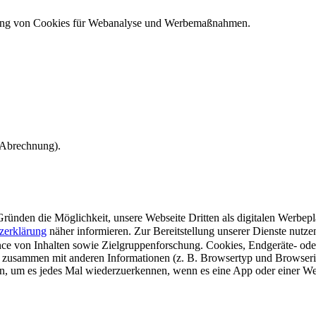
ndung von Cookies für Webanalyse und Werbemaßnahmen.
e Abrechnung).
ünden die Möglichkeit, unsere Webseite Dritten als digitalen Werbeplat
zerklärung
näher informieren.
Zur Bereitstellung unserer Dienste nutz
e von Inhalten sowie Zielgruppenforschung. Cookies, Endgeräte- ode
 zusammen mit anderen Informationen (z. B. Browsertyp und Browserin
n, um es jedes Mal wiederzuerkennen, wenn es eine App oder einer Webs