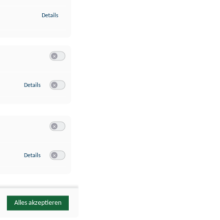
zu Identifikation von Endgeräten anhand automatisch übermittelte
Details
Switch zum Einwilligen bzw. Ablehnen der Kategorie Analyse / 
zu Google Analytics
Details
Switch zum Einwilligen bzw. Ablehnen des Dienstes Google Ana
Switch zum Einwilligen bzw. Ablehnen der Kategorie Sonstige 
zu YouTube
Details
Switch zum Einwilligen bzw. Ablehnen des Dienstes YouTube
Alles akzeptieren