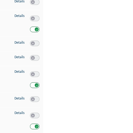
zu Speichern von oder Zugriff auf Informationen auf einem Endgerät
Details
Switch zum Einwilligen bzw. Ablehnen des Dienstes Speichern 
zu Verwendung reduzierter Daten zur Auswahl von Werbeanzeigen
Details
Switch zum Einwilligen bzw. Ablehnen des Dienstes Verwend
Switch zum Einwilligen bzw. Ablehnen des Dienstes Verwendu
zu Erstellung von Profilen für personalisierte Werbung
Details
Switch zum Einwilligen bzw. Ablehnen des Dienstes Erstellung 
zu Verwendung von Profilen zur Auswahl personalisierter Werbung
Details
Switch zum Einwilligen bzw. Ablehnen des Dienstes Verwendun
zu Messung der Werbeleistung
Details
Switch zum Einwilligen bzw. Ablehnen des Dienstes Messung 
Switch zum Einwilligen bzw. Ablehnen des Dienstes Messung d
zu Messung der Performance von Inhalten
Details
Switch zum Einwilligen bzw. Ablehnen des Dienstes Messung 
zu Analyse von Zielgruppen durch Statistiken oder Kombinationen von Dat
Details
Switch zum Einwilligen bzw. Ablehnen des Dienstes Analyse v
Switch zum Einwilligen bzw. Ablehnen des Dienstes Analyse v