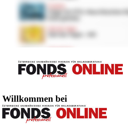
FONDS professionell
FONDS professi
Willkommen bei