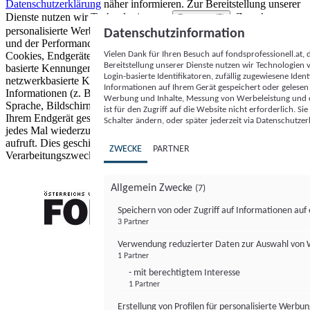
Datenschutzerklärung
näher informieren.
Zur Bereitstellung unserer
Dienste nutzen wir Technologien von
. Zwecke:
Partnern (5)
personalisierte Werbung und Inhalte, Messung von Werbeleistung
Datenschutzinformation
und der Performance von Inhalten sowie Zielgruppenforschung.
Vielen Dank für Ihren Besuch auf fondsprofessionell.at
Cookies, Endgeräte- oder ähnliche Online-Kennungen (z. B. login-
Bereitstellung unserer Dienste nutzen wir Technologien
basierte Kennungen, zufällig generierte Kennungen,
Login-basierte Identifikatoren, zufällig zugewiesene Id
netzwerkbasierte Kennungen) können zusammen mit anderen
Informationen auf Ihrem Gerät gespeichert oder gelese
Informationen (z. B. Browsertyp und Browserinformationen,
Werbung und Inhalte, Messung von Werbeleistung und d
Sprache, Bildschirmgröße, unterstützte Technologien usw.) auf
ist für den Zugriff auf die Website nicht erforderlich. S
Ihrem Endgerät gespeichert oder von dort ausgelesen werden, um es
Schalter ändern, oder später jederzeit via Datenschutzer
jedes Mal wiederzuerkennen, wenn es eine App oder einer Webseite
aufruft. Dies geschieht für einen oder mehrere der hier aufgeführten
ZWECKE
PARTNER
Verarbeitungszwecke.
Allgemein Zwecke
(7)
Speichern von oder Zugriff auf Informationen au
3 Partner
FONDS professionell
Verwendung reduzierter Daten zur Auswahl von
1 Partner
- mit berechtigtem Interesse
1 Partner
Erstellung von Profilen für personalisierte Werbu