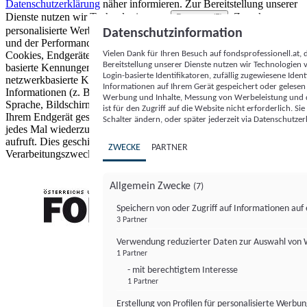
Datenschutzerklärung
näher informieren.
Zur Bereitstellung unserer
Dienste nutzen wir Technologien von
. Zwecke:
Partnern (5)
personalisierte Werbung und Inhalte, Messung von Werbeleistung
Datenschutzinformation
und der Performance von Inhalten sowie Zielgruppenforschung.
Vielen Dank für Ihren Besuch auf fondsprofessionell.at
Cookies, Endgeräte- oder ähnliche Online-Kennungen (z. B. login-
Bereitstellung unserer Dienste nutzen wir Technologien
basierte Kennungen, zufällig generierte Kennungen,
Login-basierte Identifikatoren, zufällig zugewiesene Id
netzwerkbasierte Kennungen) können zusammen mit anderen
Informationen auf Ihrem Gerät gespeichert oder gelese
Informationen (z. B. Browsertyp und Browserinformationen,
Werbung und Inhalte, Messung von Werbeleistung und d
Sprache, Bildschirmgröße, unterstützte Technologien usw.) auf
ist für den Zugriff auf die Website nicht erforderlich. S
Ihrem Endgerät gespeichert oder von dort ausgelesen werden, um es
Schalter ändern, oder später jederzeit via Datenschutzer
jedes Mal wiederzuerkennen, wenn es eine App oder einer Webseite
aufruft. Dies geschieht für einen oder mehrere der hier aufgeführten
ZWECKE
PARTNER
Verarbeitungszwecke.
Allgemein Zwecke
(7)
Speichern von oder Zugriff auf Informationen au
3 Partner
FONDS professionell
Verwendung reduzierter Daten zur Auswahl von
1 Partner
- mit berechtigtem Interesse
1 Partner
Erstellung von Profilen für personalisierte Werbu