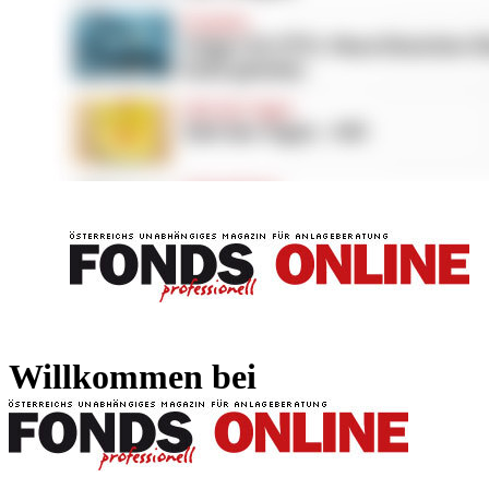
FONDS professionell
FONDS professi
Willkommen bei