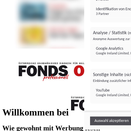
Identifikation von E
3 Partner
Analyse / Statistik
(n
Anonyme Auswertung zur 
Google Analytics
Google Ireland Limited, 
Sonstige Inhalte
(nic
Einbindung zusätzlicher I
FONDS professionell
YouTube
Google Ireland Limited, 
FONDS profess
Willkommen bei
Auswahl akzeptieren
Wie gewohnt mit Werbung lesen