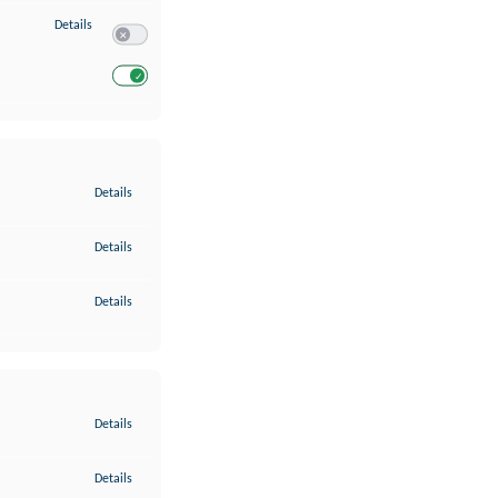
zu Entwicklung und Verbesserung der Angebote
Details
Switch zum Einwilligen bzw. Ablehnen des Dienstes Entwickl
Switch zum Einwilligen bzw. Ablehnen des Dienstes Entwicklu
zu Gewährleistung der Sicherheit, Verhinderung und Aufdeckung v
Details
zu Bereitstellung und Anzeige von Werbung und Inhalten
Details
zu Ihre Entscheidungen zum Datenschutz speichern und übermittel
Details
zu Abgleichung und Kombination von Daten aus unterschiedlichen 
Details
zu Verknüpfung verschiedener Endgeräte
Details