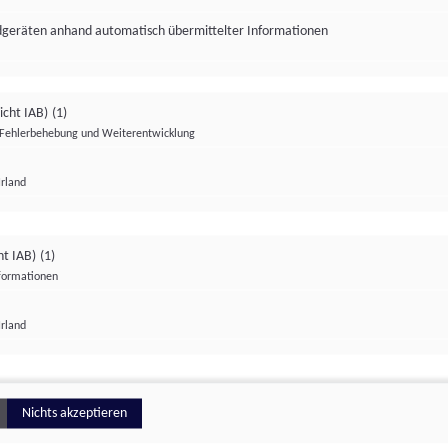
ndgeräten anhand automatisch übermittelter Informationen
icht IAB)
(1)
Fehlerbehebung und Weiterentwicklung
Irland
Impressum
Datenschutzerklärung
Datenschutzeinstellungen
ht IAB)
(1)
nformationen
Irland
ionell
Nichts akzeptieren