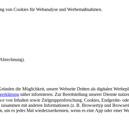
ndung von Cookies für Webanalyse und Werbemaßnahmen.
e Abrechnung).
ünden die Möglichkeit, unsere Webseite Dritten als digitalen Werbeplat
zerklärung
näher informieren.
Zur Bereitstellung unserer Dienste nutz
e von Inhalten sowie Zielgruppenforschung. Cookies, Endgeräte- ode
 zusammen mit anderen Informationen (z. B. Browsertyp und Browserin
n, um es jedes Mal wiederzuerkennen, wenn es eine App oder einer Webs