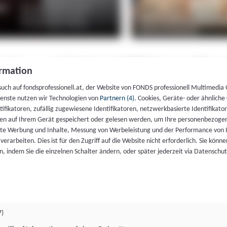
rmation
such auf fondsprofessionell.at, der Website von FONDS professionell Multimedia
ienste nutzen wir Technologien von
Partnern (4)
. Cookies, Geräte- oder ähnliche
entifikatoren, zufällig zugewiesene Identifikatoren, netzwerkbasierte Identifik
en auf Ihrem Gerät gespeichert oder gelesen werden, um Ihre personenbezogen
rte Werbung und Inhalte, Messung von Werbeleistung und der Performance von 
erarbeiten. Dies ist für den Zugriff auf die Website nicht erforderlich. Sie können
, indem Sie die einzelnen Schalter ändern, oder später jederzeit via Datenschu
7)