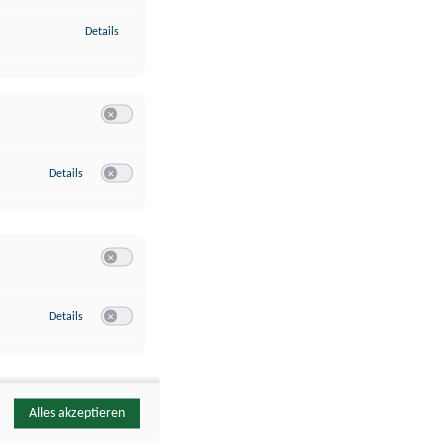
zu Identifikation von Endgeräten anhand automatisch übermittelte
Details
Switch zum Einwilligen bzw. Ablehnen der Kategorie Analyse / 
zu Google Analytics
Details
Switch zum Einwilligen bzw. Ablehnen des Dienstes Google Ana
Switch zum Einwilligen bzw. Ablehnen der Kategorie Sonstige 
zu YouTube
Details
Switch zum Einwilligen bzw. Ablehnen des Dienstes YouTube
Alles akzeptieren