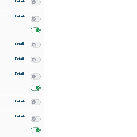
zu Speichern von oder Zugriff auf Informationen auf einem Endgerät
Details
Switch zum Einwilligen bzw. Ablehnen des Dienstes Speichern 
zu Verwendung reduzierter Daten zur Auswahl von Werbeanzeigen
Details
Switch zum Einwilligen bzw. Ablehnen des Dienstes Verwend
Switch zum Einwilligen bzw. Ablehnen des Dienstes Verwendu
zu Erstellung von Profilen für personalisierte Werbung
Details
Switch zum Einwilligen bzw. Ablehnen des Dienstes Erstellung 
zu Verwendung von Profilen zur Auswahl personalisierter Werbung
Details
Switch zum Einwilligen bzw. Ablehnen des Dienstes Verwendun
zu Messung der Werbeleistung
Details
Switch zum Einwilligen bzw. Ablehnen des Dienstes Messung 
Switch zum Einwilligen bzw. Ablehnen des Dienstes Messung d
zu Messung der Performance von Inhalten
Details
Switch zum Einwilligen bzw. Ablehnen des Dienstes Messung 
zu Analyse von Zielgruppen durch Statistiken oder Kombinationen von Dat
Details
Switch zum Einwilligen bzw. Ablehnen des Dienstes Analyse v
Switch zum Einwilligen bzw. Ablehnen des Dienstes Analyse v