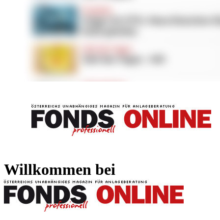
FONDS professionell
FONDS professi
Willkommen bei