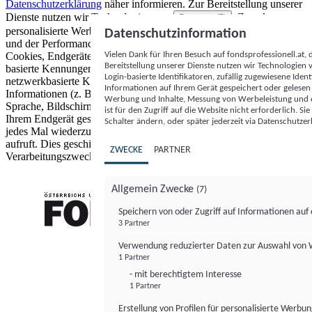
Datenschutzerklärung
näher informieren.
Zur Bereitstellung unserer
Dienste nutzen wir Technologien von
. Zwecke:
Partnern (5)
personalisierte Werbung und Inhalte, Messung von Werbeleistung
Datenschutzinformation
und der Performance von Inhalten sowie Zielgruppenforschung.
Vielen Dank für Ihren Besuch auf fondsprofessionell.at
Cookies, Endgeräte- oder ähnliche Online-Kennungen (z. B. login-
Bereitstellung unserer Dienste nutzen wir Technologien
basierte Kennungen, zufällig generierte Kennungen,
Login-basierte Identifikatoren, zufällig zugewiesene Id
netzwerkbasierte Kennungen) können zusammen mit anderen
Informationen auf Ihrem Gerät gespeichert oder gelese
Informationen (z. B. Browsertyp und Browserinformationen,
Werbung und Inhalte, Messung von Werbeleistung und d
Sprache, Bildschirmgröße, unterstützte Technologien usw.) auf
ist für den Zugriff auf die Website nicht erforderlich. S
Ihrem Endgerät gespeichert oder von dort ausgelesen werden, um es
Schalter ändern, oder später jederzeit via Datenschutzer
jedes Mal wiederzuerkennen, wenn es eine App oder einer Webseite
aufruft. Dies geschieht für einen oder mehrere der hier aufgeführten
ZWECKE
PARTNER
Verarbeitungszwecke.
Allgemein Zwecke
(7)
Speichern von oder Zugriff auf Informationen au
3 Partner
FONDS professionell
Verwendung reduzierter Daten zur Auswahl von
1 Partner
- mit berechtigtem Interesse
1 Partner
Erstellung von Profilen für personalisierte Werbu