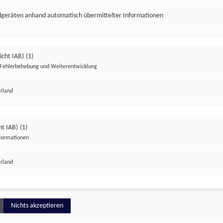
ndgeräten anhand automatisch übermittelter Informationen
icht IAB)
(1)
Fehlerbehebung und Weiterentwicklung
Irland
Impressum
Datenschutzerklärung
Datenschutzeinstellungen
ht IAB)
(1)
nformationen
Irland
ionell
Nichts akzeptieren