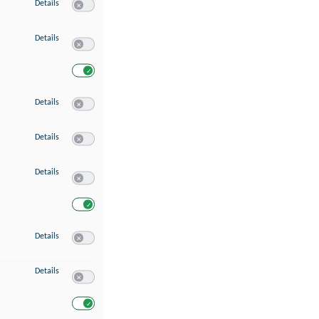
zu Speichern von oder Zugriff auf Informationen auf einem Endgerät
Details
Switch zum Einwilligen bzw. Ablehnen des Dienstes Speichern 
zu Verwendung reduzierter Daten zur Auswahl von Werbeanzeigen
Details
Switch zum Einwilligen bzw. Ablehnen des Dienstes Verwend
Switch zum Einwilligen bzw. Ablehnen des Dienstes Verwendu
zu Erstellung von Profilen für personalisierte Werbung
Details
Switch zum Einwilligen bzw. Ablehnen des Dienstes Erstellung 
zu Verwendung von Profilen zur Auswahl personalisierter Werbung
Details
Switch zum Einwilligen bzw. Ablehnen des Dienstes Verwendun
zu Messung der Werbeleistung
Details
Switch zum Einwilligen bzw. Ablehnen des Dienstes Messung 
Switch zum Einwilligen bzw. Ablehnen des Dienstes Messung d
zu Messung der Performance von Inhalten
Details
Switch zum Einwilligen bzw. Ablehnen des Dienstes Messung 
zu Analyse von Zielgruppen durch Statistiken oder Kombinationen von Dat
Details
Switch zum Einwilligen bzw. Ablehnen des Dienstes Analyse v
Switch zum Einwilligen bzw. Ablehnen des Dienstes Analyse v