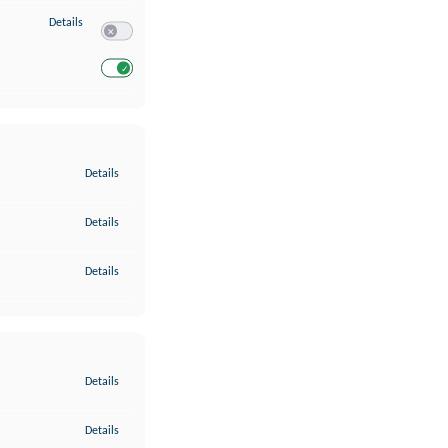
zu Entwicklung und Verbesserung der Angebote
Details
Switch zum Einwilligen bzw. Ablehnen des Dienstes Entwickl
Switch zum Einwilligen bzw. Ablehnen des Dienstes Entwicklu
zu Gewährleistung der Sicherheit, Verhinderung und Aufdeckung v
Details
zu Bereitstellung und Anzeige von Werbung und Inhalten
Details
zu Ihre Entscheidungen zum Datenschutz speichern und übermittel
Details
zu Abgleichung und Kombination von Daten aus unterschiedlichen 
Details
zu Verknüpfung verschiedener Endgeräte
Details