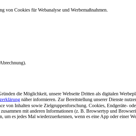
ndung von Cookies für Webanalyse und Werbemaßnahmen.
e Abrechnung).
ünden die Möglichkeit, unsere Webseite Dritten als digitalen Werbeplat
zerklärung
näher informieren.
Zur Bereitstellung unserer Dienste nutz
e von Inhalten sowie Zielgruppenforschung. Cookies, Endgeräte- ode
 zusammen mit anderen Informationen (z. B. Browsertyp und Browserin
n, um es jedes Mal wiederzuerkennen, wenn es eine App oder einer Webs