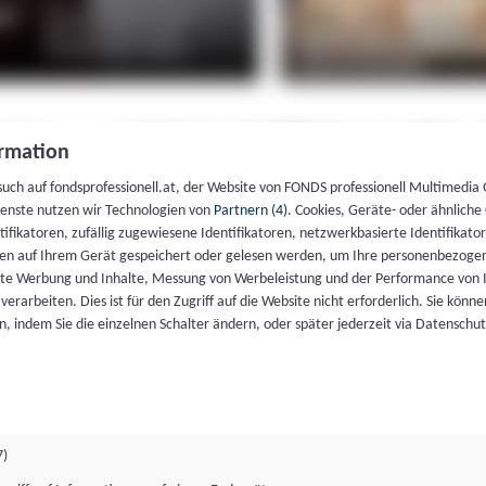
rmation
such auf fondsprofessionell.at, der Website von FONDS professionell Multimedia
ienste nutzen wir Technologien von
Partnern (4)
. Cookies, Geräte- oder ähnliche
entifikatoren, zufällig zugewiesene Identifikatoren, netzwerkbasierte Identifik
en auf Ihrem Gerät gespeichert oder gelesen werden, um Ihre personenbezogen
rte Werbung und Inhalte, Messung von Werbeleistung und der Performance von 
erarbeiten. Dies ist für den Zugriff auf die Website nicht erforderlich. Sie können
, indem Sie die einzelnen Schalter ändern, oder später jederzeit via Datenschu
7)