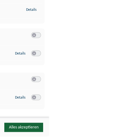
zu Identifikation von Endgeräten anhand automatisch übermittelte
Details
Switch zum Einwilligen bzw. Ablehnen der Kategorie Analyse / 
zu Google Analytics
Details
Switch zum Einwilligen bzw. Ablehnen des Dienstes Google Ana
Switch zum Einwilligen bzw. Ablehnen der Kategorie Sonstige 
zu YouTube
Details
Switch zum Einwilligen bzw. Ablehnen des Dienstes YouTube
Alles akzeptieren