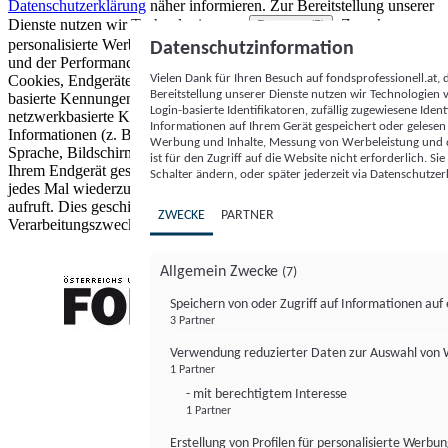
Datenschutzerklärung
näher informieren.
Zur Bereitstellung unserer
Dienste nutzen wir Technologien von
. Zwecke:
Partnern (5)
personalisierte Werbung und Inhalte, Messung von Werbeleistung
Datenschutzinformation
und der Performance von Inhalten sowie Zielgruppenforschung.
Vielen Dank für Ihren Besuch auf fondsprofessionell.at
Cookies, Endgeräte- oder ähnliche Online-Kennungen (z. B. login-
Bereitstellung unserer Dienste nutzen wir Technologien
basierte Kennungen, zufällig generierte Kennungen,
Login-basierte Identifikatoren, zufällig zugewiesene Id
netzwerkbasierte Kennungen) können zusammen mit anderen
Informationen auf Ihrem Gerät gespeichert oder gelese
Informationen (z. B. Browsertyp und Browserinformationen,
Werbung und Inhalte, Messung von Werbeleistung und d
Sprache, Bildschirmgröße, unterstützte Technologien usw.) auf
ist für den Zugriff auf die Website nicht erforderlich. S
Ihrem Endgerät gespeichert oder von dort ausgelesen werden, um es
Schalter ändern, oder später jederzeit via Datenschutzer
jedes Mal wiederzuerkennen, wenn es eine App oder einer Webseite
aufruft. Dies geschieht für einen oder mehrere der hier aufgeführten
ZWECKE
PARTNER
Verarbeitungszwecke.
Allgemein Zwecke
(7)
Speichern von oder Zugriff auf Informationen au
3 Partner
FONDS professionell
Verwendung reduzierter Daten zur Auswahl von
1 Partner
- mit berechtigtem Interesse
1 Partner
Erstellung von Profilen für personalisierte Werbu