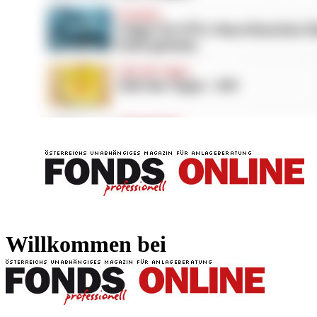
FONDS professionell
FONDS professi
Willkommen bei