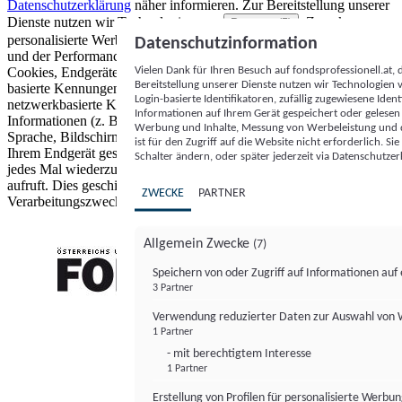
Datenschutzerklärung
näher informieren.
Zur Bereitstellung unserer
Dienste nutzen wir Technologien von
. Zwecke:
Partnern (5)
personalisierte Werbung und Inhalte, Messung von Werbeleistung
Datenschutzinformation
und der Performance von Inhalten sowie Zielgruppenforschung.
Vielen Dank für Ihren Besuch auf fondsprofessionell.at
Cookies, Endgeräte- oder ähnliche Online-Kennungen (z. B. login-
Bereitstellung unserer Dienste nutzen wir Technologien
basierte Kennungen, zufällig generierte Kennungen,
Login-basierte Identifikatoren, zufällig zugewiesene Id
netzwerkbasierte Kennungen) können zusammen mit anderen
Informationen auf Ihrem Gerät gespeichert oder gelese
Informationen (z. B. Browsertyp und Browserinformationen,
Werbung und Inhalte, Messung von Werbeleistung und d
Sprache, Bildschirmgröße, unterstützte Technologien usw.) auf
ist für den Zugriff auf die Website nicht erforderlich. S
Ihrem Endgerät gespeichert oder von dort ausgelesen werden, um es
Schalter ändern, oder später jederzeit via Datenschutzer
jedes Mal wiederzuerkennen, wenn es eine App oder einer Webseite
aufruft. Dies geschieht für einen oder mehrere der hier aufgeführten
ZWECKE
PARTNER
Verarbeitungszwecke.
Allgemein Zwecke
(7)
Speichern von oder Zugriff auf Informationen au
3 Partner
FONDS professionell
Verwendung reduzierter Daten zur Auswahl von
1 Partner
- mit berechtigtem Interesse
1 Partner
Erstellung von Profilen für personalisierte Werbu