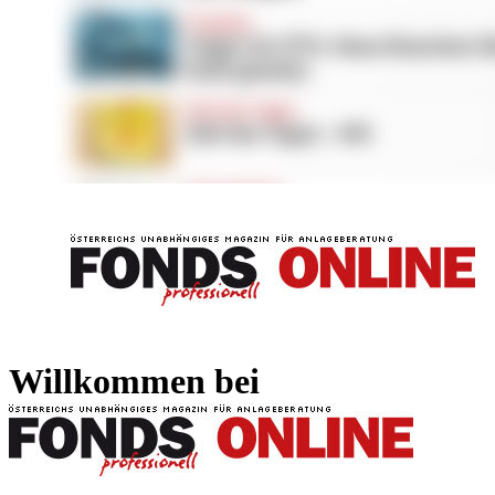
FONDS professionell
FONDS professi
Willkommen bei