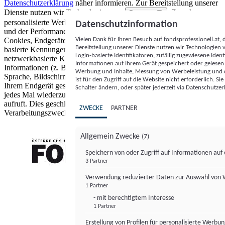
Datenschutzerklärung
näher informieren.
Zur Bereitstellung unserer
Dienste nutzen wir Technologien von
. Zwecke:
Partnern (5)
personalisierte Werbung und Inhalte, Messung von Werbeleistung
Datenschutzinformation
und der Performance von Inhalten sowie Zielgruppenforschung.
Vielen Dank für Ihren Besuch auf fondsprofessionell.at
Cookies, Endgeräte- oder ähnliche Online-Kennungen (z. B. login-
Bereitstellung unserer Dienste nutzen wir Technologien
basierte Kennungen, zufällig generierte Kennungen,
Login-basierte Identifikatoren, zufällig zugewiesene Id
netzwerkbasierte Kennungen) können zusammen mit anderen
Informationen auf Ihrem Gerät gespeichert oder gelese
Informationen (z. B. Browsertyp und Browserinformationen,
Werbung und Inhalte, Messung von Werbeleistung und d
Sprache, Bildschirmgröße, unterstützte Technologien usw.) auf
ist für den Zugriff auf die Website nicht erforderlich. S
Ihrem Endgerät gespeichert oder von dort ausgelesen werden, um es
Schalter ändern, oder später jederzeit via Datenschutzer
jedes Mal wiederzuerkennen, wenn es eine App oder einer Webseite
aufruft. Dies geschieht für einen oder mehrere der hier aufgeführten
ZWECKE
PARTNER
Verarbeitungszwecke.
Allgemein Zwecke
(7)
Speichern von oder Zugriff auf Informationen au
3 Partner
FONDS professionell
Verwendung reduzierter Daten zur Auswahl von
1 Partner
- mit berechtigtem Interesse
1 Partner
Erstellung von Profilen für personalisierte Werbu