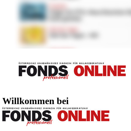
FONDS professionell
FONDS professi
Willkommen bei