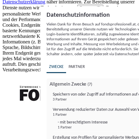
Datenschutzerklärung
näher informieren.
Zur Bereitstellung unserer
Dienste nutzen wir Technologien von
. Zwecke:
Partnern (5)
personalisierte Werbung und Inhalte, Messung von Werbeleistung
Datenschutzinformation
und der Performance von Inhalten sowie Zielgruppenforschung.
Vielen Dank für Ihren Besuch auf fondsprofessionell.at
Cookies, Endgeräte- oder ähnliche Online-Kennungen (z. B. login-
Bereitstellung unserer Dienste nutzen wir Technologien
basierte Kennungen, zufällig generierte Kennungen,
Login-basierte Identifikatoren, zufällig zugewiesene Id
netzwerkbasierte Kennungen) können zusammen mit anderen
Informationen auf Ihrem Gerät gespeichert oder gelese
Informationen (z. B. Browsertyp und Browserinformationen,
Werbung und Inhalte, Messung von Werbeleistung und d
Sprache, Bildschirmgröße, unterstützte Technologien usw.) auf
ist für den Zugriff auf die Website nicht erforderlich. S
Ihrem Endgerät gespeichert oder von dort ausgelesen werden, um es
Schalter ändern, oder später jederzeit via Datenschutzer
jedes Mal wiederzuerkennen, wenn es eine App oder einer Webseite
aufruft. Dies geschieht für einen oder mehrere der hier aufgeführten
ZWECKE
PARTNER
Verarbeitungszwecke.
Allgemein Zwecke
(7)
Speichern von oder Zugriff auf Informationen au
3 Partner
FONDS professionell
Verwendung reduzierter Daten zur Auswahl von
1 Partner
- mit berechtigtem Interesse
1 Partner
Erstellung von Profilen für personalisierte Werbu