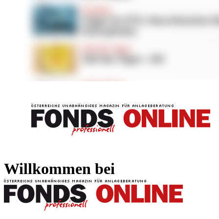
FONDS professionell
FONDS professi
Willkommen bei