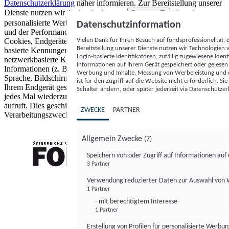
Datenschutzerklärung
näher informieren.
Zur Bereitstellung unserer
Dienste nutzen wir Technologien von
. Zwecke:
Partnern (5)
personalisierte Werbung und Inhalte, Messung von Werbeleistung
Datenschutzinformation
und der Performance von Inhalten sowie Zielgruppenforschung.
Vielen Dank für Ihren Besuch auf fondsprofessionell.at
Cookies, Endgeräte- oder ähnliche Online-Kennungen (z. B. login-
Bereitstellung unserer Dienste nutzen wir Technologien
basierte Kennungen, zufällig generierte Kennungen,
Login-basierte Identifikatoren, zufällig zugewiesene Id
netzwerkbasierte Kennungen) können zusammen mit anderen
Informationen auf Ihrem Gerät gespeichert oder gelese
Informationen (z. B. Browsertyp und Browserinformationen,
Werbung und Inhalte, Messung von Werbeleistung und d
Sprache, Bildschirmgröße, unterstützte Technologien usw.) auf
ist für den Zugriff auf die Website nicht erforderlich. S
Ihrem Endgerät gespeichert oder von dort ausgelesen werden, um es
Schalter ändern, oder später jederzeit via Datenschutzer
jedes Mal wiederzuerkennen, wenn es eine App oder einer Webseite
aufruft. Dies geschieht für einen oder mehrere der hier aufgeführten
ZWECKE
PARTNER
Verarbeitungszwecke.
Allgemein Zwecke
(7)
Speichern von oder Zugriff auf Informationen au
3 Partner
FONDS professionell
Verwendung reduzierter Daten zur Auswahl von
1 Partner
- mit berechtigtem Interesse
1 Partner
Erstellung von Profilen für personalisierte Werbu