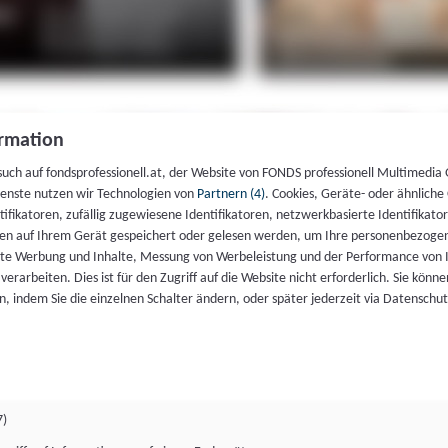
rmation
such auf fondsprofessionell.at, der Website von FONDS professionell Multimedia
ienste nutzen wir Technologien von
Partnern (4)
. Cookies, Geräte- oder ähnliche
entifikatoren, zufällig zugewiesene Identifikatoren, netzwerkbasierte Identifik
en auf Ihrem Gerät gespeichert oder gelesen werden, um Ihre personenbezogen
rte Werbung und Inhalte, Messung von Werbeleistung und der Performance von 
erarbeiten. Dies ist für den Zugriff auf die Website nicht erforderlich. Sie können
, indem Sie die einzelnen Schalter ändern, oder später jederzeit via Datenschu
7)