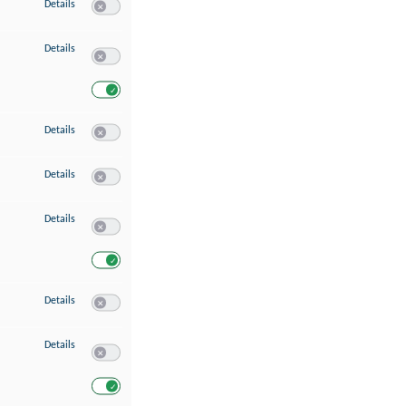
zu Speichern von oder Zugriff auf Informationen auf einem Endgerät
Details
Switch zum Einwilligen bzw. Ablehnen des Dienstes Speichern 
zu Verwendung reduzierter Daten zur Auswahl von Werbeanzeigen
Details
Switch zum Einwilligen bzw. Ablehnen des Dienstes Verwend
Switch zum Einwilligen bzw. Ablehnen des Dienstes Verwendu
zu Erstellung von Profilen für personalisierte Werbung
Details
Switch zum Einwilligen bzw. Ablehnen des Dienstes Erstellung 
zu Verwendung von Profilen zur Auswahl personalisierter Werbung
Details
Switch zum Einwilligen bzw. Ablehnen des Dienstes Verwendun
zu Messung der Werbeleistung
Details
Switch zum Einwilligen bzw. Ablehnen des Dienstes Messung 
Switch zum Einwilligen bzw. Ablehnen des Dienstes Messung d
zu Messung der Performance von Inhalten
Details
Switch zum Einwilligen bzw. Ablehnen des Dienstes Messung 
zu Analyse von Zielgruppen durch Statistiken oder Kombinationen von Dat
Details
Switch zum Einwilligen bzw. Ablehnen des Dienstes Analyse v
Switch zum Einwilligen bzw. Ablehnen des Dienstes Analyse v