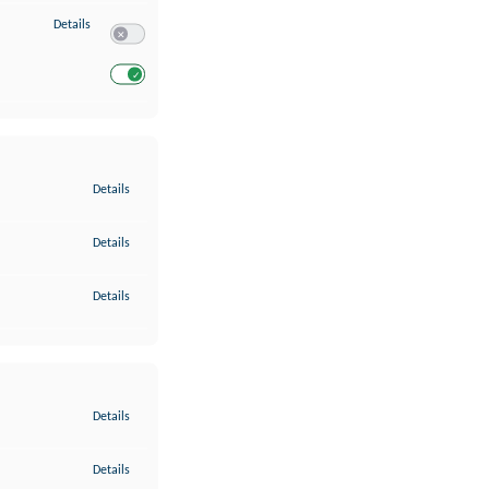
zu Entwicklung und Verbesserung der Angebote
Details
Switch zum Einwilligen bzw. Ablehnen des Dienstes Entwickl
Switch zum Einwilligen bzw. Ablehnen des Dienstes Entwicklu
zu Gewährleistung der Sicherheit, Verhinderung und Aufdeckung v
Details
zu Bereitstellung und Anzeige von Werbung und Inhalten
Details
zu Ihre Entscheidungen zum Datenschutz speichern und übermittel
Details
zu Abgleichung und Kombination von Daten aus unterschiedlichen 
Details
zu Verknüpfung verschiedener Endgeräte
Details