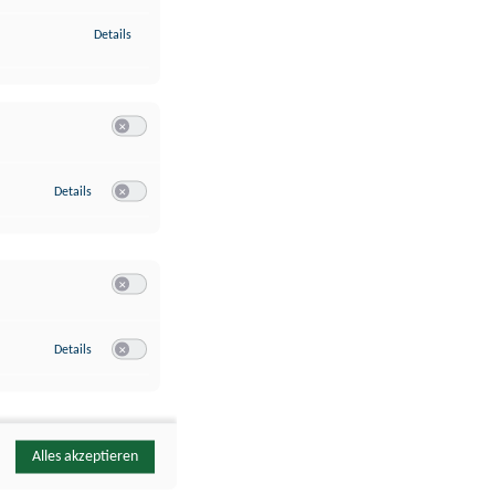
zu Identifikation von Endgeräten anhand automatisch übermittelte
Details
Switch zum Einwilligen bzw. Ablehnen der Kategorie Analyse / 
zu Google Analytics
Details
Switch zum Einwilligen bzw. Ablehnen des Dienstes Google Ana
Switch zum Einwilligen bzw. Ablehnen der Kategorie Sonstige 
zu YouTube
Details
Switch zum Einwilligen bzw. Ablehnen des Dienstes YouTube
Alles akzeptieren