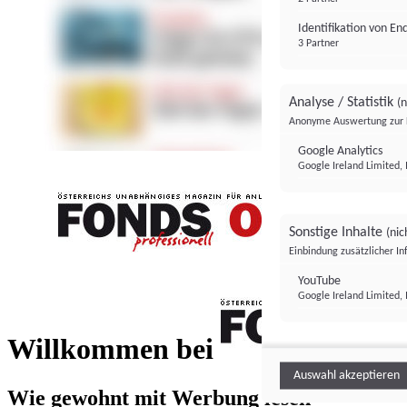
Identifikation von E
3 Partner
Analyse / Statistik
(n
Anonyme Auswertung zur 
Google Analytics
Google Ireland Limited, 
Sonstige Inhalte
(nic
Einbindung zusätzlicher I
FONDS professionell
YouTube
Google Ireland Limited, 
FONDS profess
Willkommen bei
Auswahl akzeptieren
Wie gewohnt mit Werbung lesen