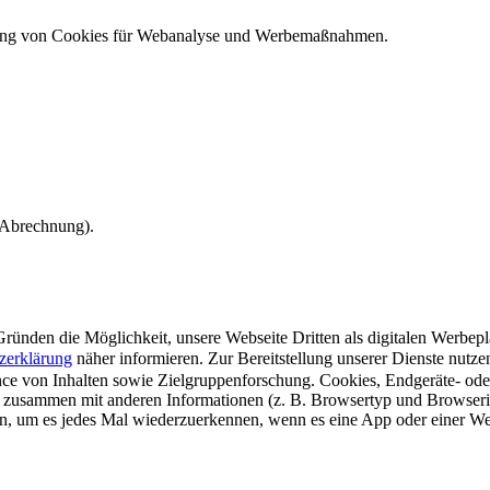
ndung von Cookies für Webanalyse und Werbemaßnahmen.
e Abrechnung).
ünden die Möglichkeit, unsere Webseite Dritten als digitalen Werbeplat
zerklärung
näher informieren.
Zur Bereitstellung unserer Dienste nutz
e von Inhalten sowie Zielgruppenforschung. Cookies, Endgeräte- ode
 zusammen mit anderen Informationen (z. B. Browsertyp und Browserin
n, um es jedes Mal wiederzuerkennen, wenn es eine App oder einer Webs