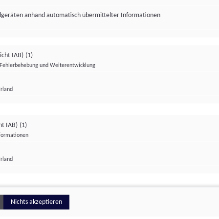
ndgeräten anhand automatisch übermittelter Informationen
icht IAB)
(1)
Fehlerbehebung und Weiterentwicklung
Irland
Impressum
Datenschutzerklärung
Datenschutzeinstellungen
ht IAB)
(1)
nformationen
Irland
ionell
Nichts akzeptieren