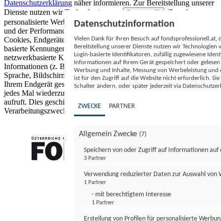
Datenschutzerklärung
näher informieren.
Zur Bereitstellung unserer
Dienste nutzen wir Technologien von
. Zwecke:
Partnern (5)
personalisierte Werbung und Inhalte, Messung von Werbeleistung
Datenschutzinformation
und der Performance von Inhalten sowie Zielgruppenforschung.
Vielen Dank für Ihren Besuch auf fondsprofessionell.at
Cookies, Endgeräte- oder ähnliche Online-Kennungen (z. B. login-
Bereitstellung unserer Dienste nutzen wir Technologien
basierte Kennungen, zufällig generierte Kennungen,
Login-basierte Identifikatoren, zufällig zugewiesene Id
netzwerkbasierte Kennungen) können zusammen mit anderen
Informationen auf Ihrem Gerät gespeichert oder gelese
Informationen (z. B. Browsertyp und Browserinformationen,
Werbung und Inhalte, Messung von Werbeleistung und d
Sprache, Bildschirmgröße, unterstützte Technologien usw.) auf
ist für den Zugriff auf die Website nicht erforderlich. S
Ihrem Endgerät gespeichert oder von dort ausgelesen werden, um es
Schalter ändern, oder später jederzeit via Datenschutzer
jedes Mal wiederzuerkennen, wenn es eine App oder einer Webseite
aufruft. Dies geschieht für einen oder mehrere der hier aufgeführten
ZWECKE
PARTNER
Verarbeitungszwecke.
Allgemein Zwecke
(7)
Speichern von oder Zugriff auf Informationen au
3 Partner
FONDS professionell
Verwendung reduzierter Daten zur Auswahl von
1 Partner
- mit berechtigtem Interesse
1 Partner
Erstellung von Profilen für personalisierte Werbu