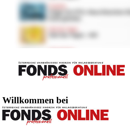
FONDS professionell
FONDS professi
Willkommen bei