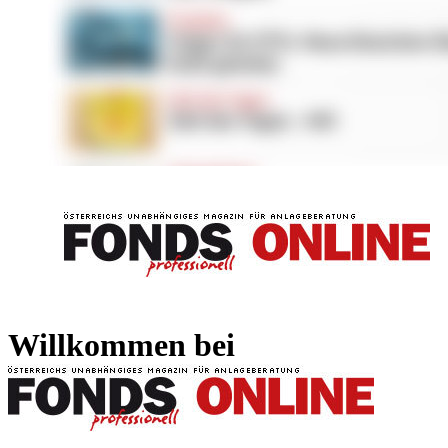
FONDS professionell
FONDS professi
Willkommen bei