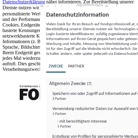
Datenschutzerklärung
näher informieren.
Zur Bereitstellung unserer
Dienste nutzen wir Technologien von
. Zwecke:
Partnern (5)
personalisierte Werbung und Inhalte, Messung von Werbeleistung
Datenschutzinformation
und der Performance von Inhalten sowie Zielgruppenforschung.
Vielen Dank für Ihren Besuch auf fondsprofessionell.at
Cookies, Endgeräte- oder ähnliche Online-Kennungen (z. B. login-
Bereitstellung unserer Dienste nutzen wir Technologien
basierte Kennungen, zufällig generierte Kennungen,
Login-basierte Identifikatoren, zufällig zugewiesene Id
netzwerkbasierte Kennungen) können zusammen mit anderen
Informationen auf Ihrem Gerät gespeichert oder gelese
Informationen (z. B. Browsertyp und Browserinformationen,
Werbung und Inhalte, Messung von Werbeleistung und d
Sprache, Bildschirmgröße, unterstützte Technologien usw.) auf
ist für den Zugriff auf die Website nicht erforderlich. S
Ihrem Endgerät gespeichert oder von dort ausgelesen werden, um es
Schalter ändern, oder später jederzeit via Datenschutzer
jedes Mal wiederzuerkennen, wenn es eine App oder einer Webseite
aufruft. Dies geschieht für einen oder mehrere der hier aufgeführten
ZWECKE
PARTNER
Verarbeitungszwecke.
Allgemein Zwecke
(7)
Speichern von oder Zugriff auf Informationen au
3 Partner
FONDS professionell
Verwendung reduzierter Daten zur Auswahl von
1 Partner
- mit berechtigtem Interesse
1 Partner
Erstellung von Profilen für personalisierte Werbu