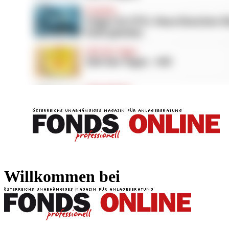
FONDS professionell
FONDS professi
Willkommen bei