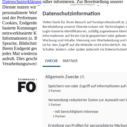
Datenschutzerklärung
näher informieren.
Zur Bereitstellung unserer
Dienste nutzen wir Technologien von
. Zwecke:
Partnern (5)
personalisierte Werbung und Inhalte, Messung von Werbeleistung
Datenschutzinformation
und der Performance von Inhalten sowie Zielgruppenforschung.
Vielen Dank für Ihren Besuch auf fondsprofessionell.at
Cookies, Endgeräte- oder ähnliche Online-Kennungen (z. B. login-
Bereitstellung unserer Dienste nutzen wir Technologien
basierte Kennungen, zufällig generierte Kennungen,
Login-basierte Identifikatoren, zufällig zugewiesene Id
netzwerkbasierte Kennungen) können zusammen mit anderen
Informationen auf Ihrem Gerät gespeichert oder gelese
Informationen (z. B. Browsertyp und Browserinformationen,
Werbung und Inhalte, Messung von Werbeleistung und d
Sprache, Bildschirmgröße, unterstützte Technologien usw.) auf
ist für den Zugriff auf die Website nicht erforderlich. S
Ihrem Endgerät gespeichert oder von dort ausgelesen werden, um es
Schalter ändern, oder später jederzeit via Datenschutzer
jedes Mal wiederzuerkennen, wenn es eine App oder einer Webseite
aufruft. Dies geschieht für einen oder mehrere der hier aufgeführten
ZWECKE
PARTNER
Verarbeitungszwecke.
Allgemein Zwecke
(7)
Speichern von oder Zugriff auf Informationen au
3 Partner
FONDS professionell
Verwendung reduzierter Daten zur Auswahl von
1 Partner
- mit berechtigtem Interesse
1 Partner
Erstellung von Profilen für personalisierte Werbu