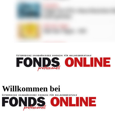
FONDS professionell
FONDS professi
Willkommen bei