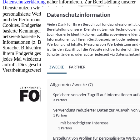
Datenschutzerklärung
näher informieren.
Zur Bereitstellung unserer
Dienste nutzen wir Technologien von
. Zwecke:
Partnern (5)
personalisierte Werbung und Inhalte, Messung von Werbeleistung
Datenschutzinformation
und der Performance von Inhalten sowie Zielgruppenforschung.
Vielen Dank für Ihren Besuch auf fondsprofessionell.at
Cookies, Endgeräte- oder ähnliche Online-Kennungen (z. B. login-
Bereitstellung unserer Dienste nutzen wir Technologien
basierte Kennungen, zufällig generierte Kennungen,
Login-basierte Identifikatoren, zufällig zugewiesene Id
netzwerkbasierte Kennungen) können zusammen mit anderen
Informationen auf Ihrem Gerät gespeichert oder gelese
Informationen (z. B. Browsertyp und Browserinformationen,
Werbung und Inhalte, Messung von Werbeleistung und d
Sprache, Bildschirmgröße, unterstützte Technologien usw.) auf
ist für den Zugriff auf die Website nicht erforderlich. S
Ihrem Endgerät gespeichert oder von dort ausgelesen werden, um es
Schalter ändern, oder später jederzeit via Datenschutzer
jedes Mal wiederzuerkennen, wenn es eine App oder einer Webseite
aufruft. Dies geschieht für einen oder mehrere der hier aufgeführten
ZWECKE
PARTNER
Verarbeitungszwecke.
Allgemein Zwecke
(7)
Speichern von oder Zugriff auf Informationen au
3 Partner
FONDS professionell
Verwendung reduzierter Daten zur Auswahl von
1 Partner
- mit berechtigtem Interesse
1 Partner
Erstellung von Profilen für personalisierte Werbu