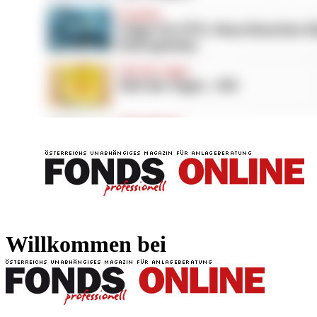
FONDS professionell
FONDS professi
Willkommen bei