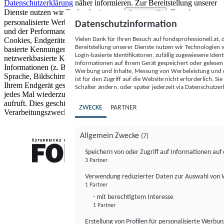
Datenschutzerklärung
näher informieren.
Zur Bereitstellung unserer
Dienste nutzen wir Technologien von
. Zwecke:
Partnern (5)
personalisierte Werbung und Inhalte, Messung von Werbeleistung
Datenschutzinformation
und der Performance von Inhalten sowie Zielgruppenforschung.
Vielen Dank für Ihren Besuch auf fondsprofessionell.at
Cookies, Endgeräte- oder ähnliche Online-Kennungen (z. B. login-
Bereitstellung unserer Dienste nutzen wir Technologien
basierte Kennungen, zufällig generierte Kennungen,
Login-basierte Identifikatoren, zufällig zugewiesene Id
netzwerkbasierte Kennungen) können zusammen mit anderen
Informationen auf Ihrem Gerät gespeichert oder gelese
Informationen (z. B. Browsertyp und Browserinformationen,
Werbung und Inhalte, Messung von Werbeleistung und d
Sprache, Bildschirmgröße, unterstützte Technologien usw.) auf
ist für den Zugriff auf die Website nicht erforderlich. S
Ihrem Endgerät gespeichert oder von dort ausgelesen werden, um es
Schalter ändern, oder später jederzeit via Datenschutzer
jedes Mal wiederzuerkennen, wenn es eine App oder einer Webseite
aufruft. Dies geschieht für einen oder mehrere der hier aufgeführten
ZWECKE
PARTNER
Verarbeitungszwecke.
Allgemein Zwecke
(7)
Speichern von oder Zugriff auf Informationen au
3 Partner
FONDS professionell
Verwendung reduzierter Daten zur Auswahl von
1 Partner
- mit berechtigtem Interesse
1 Partner
Erstellung von Profilen für personalisierte Werbu