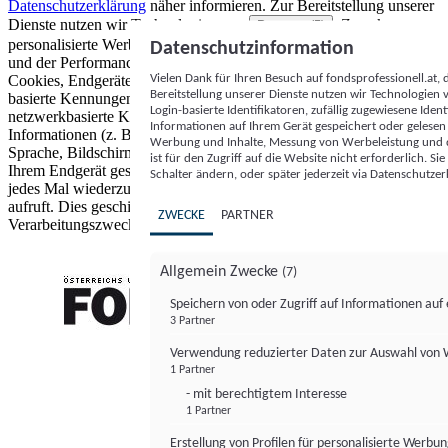
Datenschutzerklärung
näher informieren.
Zur Bereitstellung unserer
Dienste nutzen wir Technologien von
. Zwecke:
Partnern (5)
personalisierte Werbung und Inhalte, Messung von Werbeleistung
Datenschutzinformation
und der Performance von Inhalten sowie Zielgruppenforschung.
Vielen Dank für Ihren Besuch auf fondsprofessionell.at
Cookies, Endgeräte- oder ähnliche Online-Kennungen (z. B. login-
Bereitstellung unserer Dienste nutzen wir Technologien
basierte Kennungen, zufällig generierte Kennungen,
Login-basierte Identifikatoren, zufällig zugewiesene Id
netzwerkbasierte Kennungen) können zusammen mit anderen
Informationen auf Ihrem Gerät gespeichert oder gelese
Informationen (z. B. Browsertyp und Browserinformationen,
Werbung und Inhalte, Messung von Werbeleistung und d
Sprache, Bildschirmgröße, unterstützte Technologien usw.) auf
ist für den Zugriff auf die Website nicht erforderlich. S
Ihrem Endgerät gespeichert oder von dort ausgelesen werden, um es
Schalter ändern, oder später jederzeit via Datenschutzer
jedes Mal wiederzuerkennen, wenn es eine App oder einer Webseite
aufruft. Dies geschieht für einen oder mehrere der hier aufgeführten
ZWECKE
PARTNER
Verarbeitungszwecke.
Allgemein Zwecke
(7)
Speichern von oder Zugriff auf Informationen au
3 Partner
FONDS professionell
Verwendung reduzierter Daten zur Auswahl von
1 Partner
- mit berechtigtem Interesse
1 Partner
Erstellung von Profilen für personalisierte Werbu