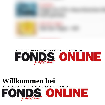
FONDS professionell
FONDS professi
Willkommen bei