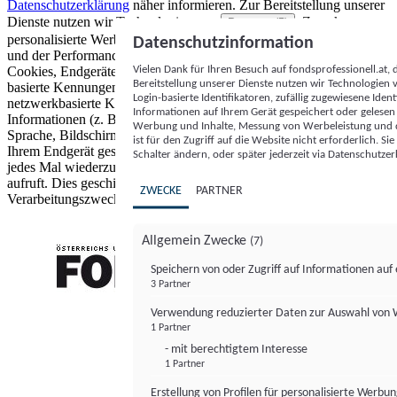
Datenschutzerklärung
näher informieren.
Zur Bereitstellung unserer
Dienste nutzen wir Technologien von
. Zwecke:
Partnern (5)
personalisierte Werbung und Inhalte, Messung von Werbeleistung
Datenschutzinformation
und der Performance von Inhalten sowie Zielgruppenforschung.
Vielen Dank für Ihren Besuch auf fondsprofessionell.at
Cookies, Endgeräte- oder ähnliche Online-Kennungen (z. B. login-
Bereitstellung unserer Dienste nutzen wir Technologien
basierte Kennungen, zufällig generierte Kennungen,
Login-basierte Identifikatoren, zufällig zugewiesene Id
netzwerkbasierte Kennungen) können zusammen mit anderen
Informationen auf Ihrem Gerät gespeichert oder gelese
Informationen (z. B. Browsertyp und Browserinformationen,
Werbung und Inhalte, Messung von Werbeleistung und d
Sprache, Bildschirmgröße, unterstützte Technologien usw.) auf
ist für den Zugriff auf die Website nicht erforderlich. S
Ihrem Endgerät gespeichert oder von dort ausgelesen werden, um es
Schalter ändern, oder später jederzeit via Datenschutzer
jedes Mal wiederzuerkennen, wenn es eine App oder einer Webseite
aufruft. Dies geschieht für einen oder mehrere der hier aufgeführten
ZWECKE
PARTNER
Verarbeitungszwecke.
Allgemein Zwecke
(7)
Speichern von oder Zugriff auf Informationen au
3 Partner
FONDS professionell
Verwendung reduzierter Daten zur Auswahl von
1 Partner
- mit berechtigtem Interesse
1 Partner
Erstellung von Profilen für personalisierte Werbu