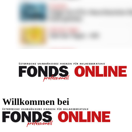
FONDS professionell
FONDS professi
Willkommen bei