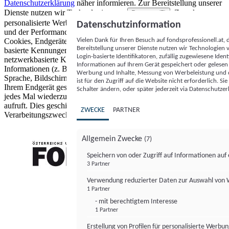
Datenschutzerklärung
näher informieren.
Zur Bereitstellung unserer
Dienste nutzen wir Technologien von
. Zwecke:
Partnern (5)
personalisierte Werbung und Inhalte, Messung von Werbeleistung
Datenschutzinformation
und der Performance von Inhalten sowie Zielgruppenforschung.
Vielen Dank für Ihren Besuch auf fondsprofessionell.at
Cookies, Endgeräte- oder ähnliche Online-Kennungen (z. B. login-
Bereitstellung unserer Dienste nutzen wir Technologien
basierte Kennungen, zufällig generierte Kennungen,
Login-basierte Identifikatoren, zufällig zugewiesene Id
netzwerkbasierte Kennungen) können zusammen mit anderen
Informationen auf Ihrem Gerät gespeichert oder gelese
Informationen (z. B. Browsertyp und Browserinformationen,
Werbung und Inhalte, Messung von Werbeleistung und d
Sprache, Bildschirmgröße, unterstützte Technologien usw.) auf
ist für den Zugriff auf die Website nicht erforderlich. S
Ihrem Endgerät gespeichert oder von dort ausgelesen werden, um es
Schalter ändern, oder später jederzeit via Datenschutzer
jedes Mal wiederzuerkennen, wenn es eine App oder einer Webseite
aufruft. Dies geschieht für einen oder mehrere der hier aufgeführten
ZWECKE
PARTNER
Verarbeitungszwecke.
Allgemein Zwecke
(7)
Speichern von oder Zugriff auf Informationen au
3 Partner
FONDS professionell
Verwendung reduzierter Daten zur Auswahl von
1 Partner
- mit berechtigtem Interesse
1 Partner
Erstellung von Profilen für personalisierte Werbu