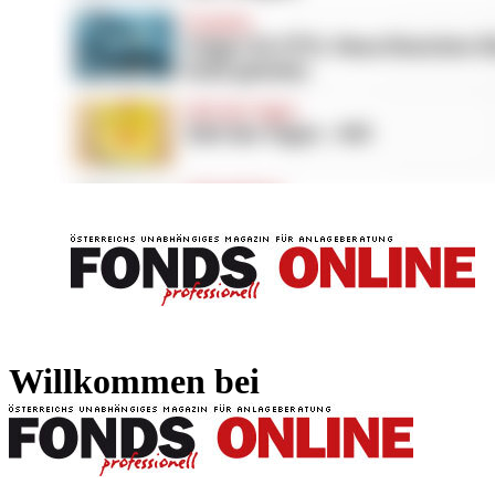
FONDS professionell
FONDS professi
Willkommen bei