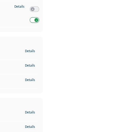
zu Entwicklung und Verbesserung der Angebote
Details
Switch zum Einwilligen bzw. Ablehnen des Dienstes Entwickl
Switch zum Einwilligen bzw. Ablehnen des Dienstes Entwicklu
zu Gewährleistung der Sicherheit, Verhinderung und Aufdeckung v
Details
zu Bereitstellung und Anzeige von Werbung und Inhalten
Details
zu Ihre Entscheidungen zum Datenschutz speichern und übermittel
Details
zu Abgleichung und Kombination von Daten aus unterschiedlichen 
Details
zu Verknüpfung verschiedener Endgeräte
Details