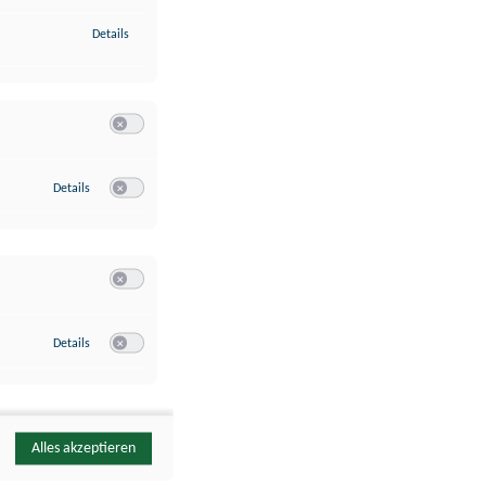
zu Identifikation von Endgeräten anhand automatisch übermittelte
Details
Switch zum Einwilligen bzw. Ablehnen der Kategorie Analyse / 
zu Google Analytics
Details
Switch zum Einwilligen bzw. Ablehnen des Dienstes Google Ana
Switch zum Einwilligen bzw. Ablehnen der Kategorie Sonstige 
zu YouTube
Details
Switch zum Einwilligen bzw. Ablehnen des Dienstes YouTube
Alles akzeptieren