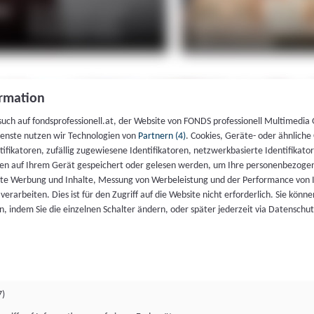
rmation
such auf fondsprofessionell.at, der Website von FONDS professionell Multimedia
ienste nutzen wir Technologien von
Partnern (4)
. Cookies, Geräte- oder ähnliche
entifikatoren, zufällig zugewiesene Identifikatoren, netzwerkbasierte Identifik
en auf Ihrem Gerät gespeichert oder gelesen werden, um Ihre personenbezogen
rte Werbung und Inhalte, Messung von Werbeleistung und der Performance von 
erarbeiten. Dies ist für den Zugriff auf die Website nicht erforderlich. Sie können
, indem Sie die einzelnen Schalter ändern, oder später jederzeit via Datenschu
7)