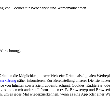
ndung von Cookies für Webanalyse und Werbemaßnahmen.
e Abrechnung).
ünden die Möglichkeit, unsere Webseite Dritten als digitalen Werbeplat
zerklärung
näher informieren.
Zur Bereitstellung unserer Dienste nutz
e von Inhalten sowie Zielgruppenforschung. Cookies, Endgeräte- ode
 zusammen mit anderen Informationen (z. B. Browsertyp und Browserin
n, um es jedes Mal wiederzuerkennen, wenn es eine App oder einer Webs