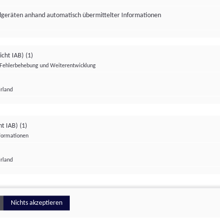
ndgeräten anhand automatisch übermittelter Informationen
icht IAB)
(1)
Fehlerbehebung und Weiterentwicklung
Irland
Impressum
Datenschutzerklärung
Datenschutzeinstellungen
ht IAB)
(1)
nformationen
Irland
ionell
Nichts akzeptieren