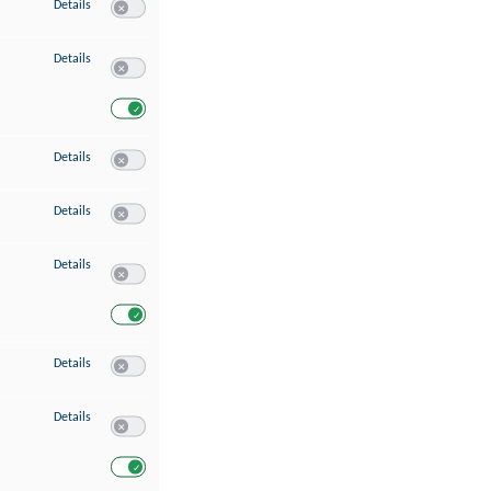
zu Speichern von oder Zugriff auf Informationen auf einem Endgerät
Details
Switch zum Einwilligen bzw. Ablehnen des Dienstes Speichern 
zu Verwendung reduzierter Daten zur Auswahl von Werbeanzeigen
Details
Switch zum Einwilligen bzw. Ablehnen des Dienstes Verwend
Switch zum Einwilligen bzw. Ablehnen des Dienstes Verwendu
zu Erstellung von Profilen für personalisierte Werbung
Details
Switch zum Einwilligen bzw. Ablehnen des Dienstes Erstellung 
zu Verwendung von Profilen zur Auswahl personalisierter Werbung
Details
Switch zum Einwilligen bzw. Ablehnen des Dienstes Verwendun
zu Messung der Werbeleistung
Details
Switch zum Einwilligen bzw. Ablehnen des Dienstes Messung 
Switch zum Einwilligen bzw. Ablehnen des Dienstes Messung d
zu Messung der Performance von Inhalten
Details
Switch zum Einwilligen bzw. Ablehnen des Dienstes Messung 
zu Analyse von Zielgruppen durch Statistiken oder Kombinationen von Dat
Details
Switch zum Einwilligen bzw. Ablehnen des Dienstes Analyse v
Switch zum Einwilligen bzw. Ablehnen des Dienstes Analyse v