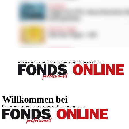
FONDS professionell
FONDS professi
Willkommen bei