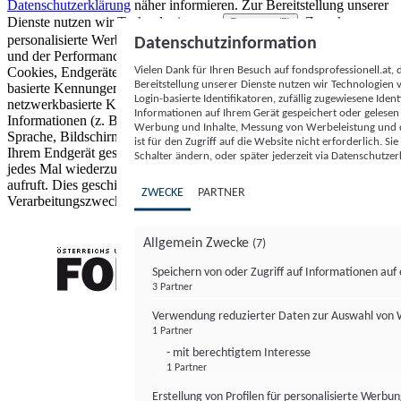
Datenschutzerklärung
näher informieren.
Zur Bereitstellung unserer
Dienste nutzen wir Technologien von
. Zwecke:
Partnern (5)
personalisierte Werbung und Inhalte, Messung von Werbeleistung
Datenschutzinformation
und der Performance von Inhalten sowie Zielgruppenforschung.
Vielen Dank für Ihren Besuch auf fondsprofessionell.at
Cookies, Endgeräte- oder ähnliche Online-Kennungen (z. B. login-
Bereitstellung unserer Dienste nutzen wir Technologien
basierte Kennungen, zufällig generierte Kennungen,
Login-basierte Identifikatoren, zufällig zugewiesene Id
netzwerkbasierte Kennungen) können zusammen mit anderen
Informationen auf Ihrem Gerät gespeichert oder gelese
Informationen (z. B. Browsertyp und Browserinformationen,
Werbung und Inhalte, Messung von Werbeleistung und d
Sprache, Bildschirmgröße, unterstützte Technologien usw.) auf
ist für den Zugriff auf die Website nicht erforderlich. S
Ihrem Endgerät gespeichert oder von dort ausgelesen werden, um es
Schalter ändern, oder später jederzeit via Datenschutzer
jedes Mal wiederzuerkennen, wenn es eine App oder einer Webseite
aufruft. Dies geschieht für einen oder mehrere der hier aufgeführten
ZWECKE
PARTNER
Verarbeitungszwecke.
Allgemein Zwecke
(7)
Speichern von oder Zugriff auf Informationen au
3 Partner
FONDS professionell
Verwendung reduzierter Daten zur Auswahl von
1 Partner
- mit berechtigtem Interesse
1 Partner
Erstellung von Profilen für personalisierte Werbu