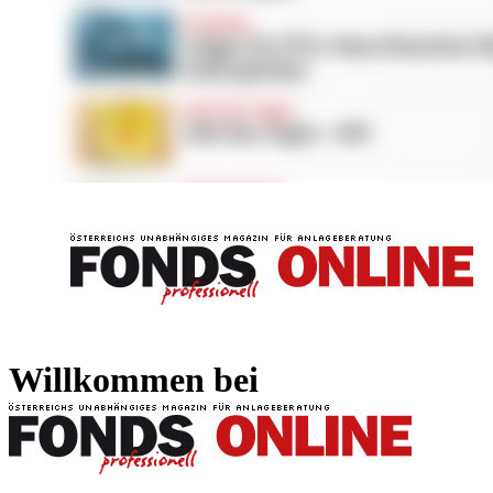
FONDS professionell
FONDS professi
Willkommen bei