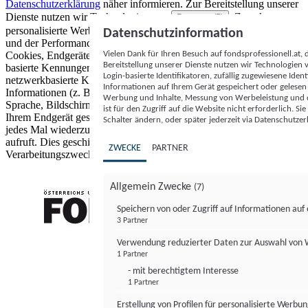
Datenschutzerklärung
näher informieren.
Zur Bereitstellung unserer
Dienste nutzen wir Technologien von
. Zwecke:
Partnern (5)
personalisierte Werbung und Inhalte, Messung von Werbeleistung
Datenschutzinformation
und der Performance von Inhalten sowie Zielgruppenforschung.
Vielen Dank für Ihren Besuch auf fondsprofessionell.at
Cookies, Endgeräte- oder ähnliche Online-Kennungen (z. B. login-
Bereitstellung unserer Dienste nutzen wir Technologien
basierte Kennungen, zufällig generierte Kennungen,
Login-basierte Identifikatoren, zufällig zugewiesene Id
netzwerkbasierte Kennungen) können zusammen mit anderen
Informationen auf Ihrem Gerät gespeichert oder gelese
Informationen (z. B. Browsertyp und Browserinformationen,
Werbung und Inhalte, Messung von Werbeleistung und d
Sprache, Bildschirmgröße, unterstützte Technologien usw.) auf
ist für den Zugriff auf die Website nicht erforderlich. S
Ihrem Endgerät gespeichert oder von dort ausgelesen werden, um es
Schalter ändern, oder später jederzeit via Datenschutzer
jedes Mal wiederzuerkennen, wenn es eine App oder einer Webseite
aufruft. Dies geschieht für einen oder mehrere der hier aufgeführten
ZWECKE
PARTNER
Verarbeitungszwecke.
Allgemein Zwecke
(7)
Speichern von oder Zugriff auf Informationen au
3 Partner
FONDS professionell
Verwendung reduzierter Daten zur Auswahl von
1 Partner
- mit berechtigtem Interesse
1 Partner
Erstellung von Profilen für personalisierte Werbu