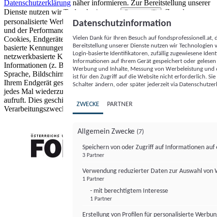
Datenschutzerklärung
näher informieren.
Zur Bereitstellung unserer
Dienste nutzen wir Technologien von
. Zwecke:
Partnern (5)
personalisierte Werbung und Inhalte, Messung von Werbeleistung
Datenschutzinformation
und der Performance von Inhalten sowie Zielgruppenforschung.
Vielen Dank für Ihren Besuch auf fondsprofessionell.at
Cookies, Endgeräte- oder ähnliche Online-Kennungen (z. B. login-
Bereitstellung unserer Dienste nutzen wir Technologien
basierte Kennungen, zufällig generierte Kennungen,
Login-basierte Identifikatoren, zufällig zugewiesene Id
netzwerkbasierte Kennungen) können zusammen mit anderen
Informationen auf Ihrem Gerät gespeichert oder gelese
Informationen (z. B. Browsertyp und Browserinformationen,
Werbung und Inhalte, Messung von Werbeleistung und d
Sprache, Bildschirmgröße, unterstützte Technologien usw.) auf
ist für den Zugriff auf die Website nicht erforderlich. S
Ihrem Endgerät gespeichert oder von dort ausgelesen werden, um es
Schalter ändern, oder später jederzeit via Datenschutzer
jedes Mal wiederzuerkennen, wenn es eine App oder einer Webseite
aufruft. Dies geschieht für einen oder mehrere der hier aufgeführten
ZWECKE
PARTNER
Verarbeitungszwecke.
Allgemein Zwecke
(7)
Speichern von oder Zugriff auf Informationen au
3 Partner
FONDS professionell
Verwendung reduzierter Daten zur Auswahl von
1 Partner
- mit berechtigtem Interesse
1 Partner
Erstellung von Profilen für personalisierte Werbu