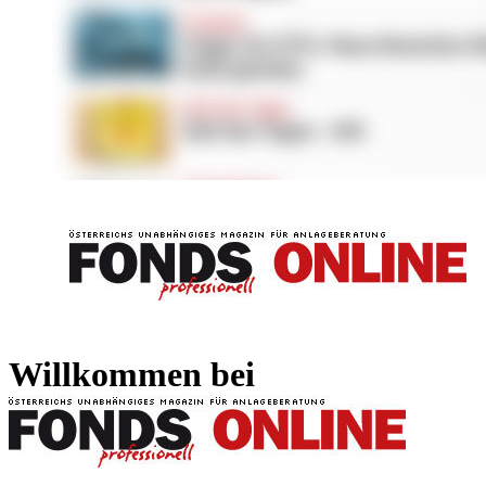
FONDS professionell
FONDS professi
Willkommen bei