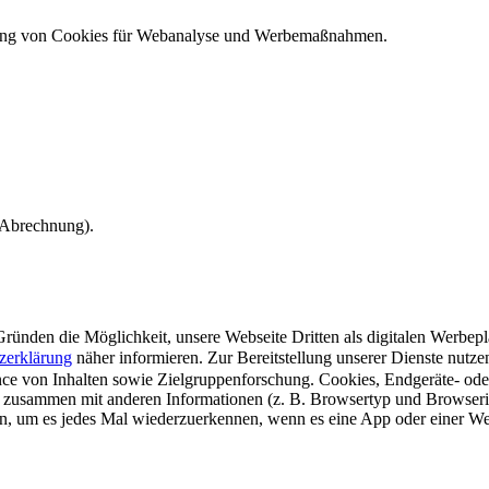
ndung von Cookies für Webanalyse und Werbemaßnahmen.
e Abrechnung).
ünden die Möglichkeit, unsere Webseite Dritten als digitalen Werbeplat
zerklärung
näher informieren.
Zur Bereitstellung unserer Dienste nutz
e von Inhalten sowie Zielgruppenforschung. Cookies, Endgeräte- ode
 zusammen mit anderen Informationen (z. B. Browsertyp und Browserin
n, um es jedes Mal wiederzuerkennen, wenn es eine App oder einer Webs