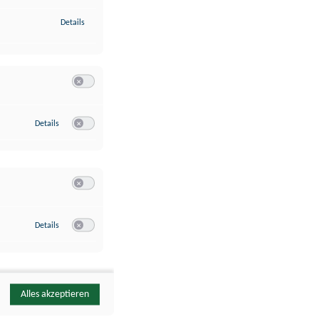
zu Identifikation von Endgeräten anhand automatisch übermittelte
Details
Switch zum Einwilligen bzw. Ablehnen der Kategorie Analyse / 
zu Google Analytics
Details
Switch zum Einwilligen bzw. Ablehnen des Dienstes Google Ana
Switch zum Einwilligen bzw. Ablehnen der Kategorie Sonstige 
zu YouTube
Details
Switch zum Einwilligen bzw. Ablehnen des Dienstes YouTube
Alles akzeptieren