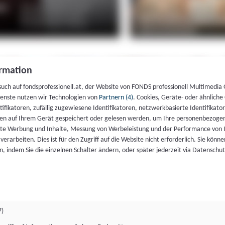
rmation
such auf fondsprofessionell.at, der Website von FONDS professionell Multimedia
ienste nutzen wir Technologien von
Partnern (4)
. Cookies, Geräte- oder ähnliche
entifikatoren, zufällig zugewiesene Identifikatoren, netzwerkbasierte Identifik
en auf Ihrem Gerät gespeichert oder gelesen werden, um Ihre personenbezogen
rte Werbung und Inhalte, Messung von Werbeleistung und der Performance von 
erarbeiten. Dies ist für den Zugriff auf die Website nicht erforderlich. Sie können
, indem Sie die einzelnen Schalter ändern, oder später jederzeit via Datenschu
7)