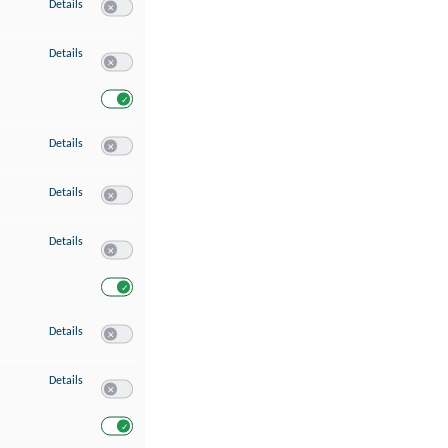
zu Speichern von oder Zugriff auf Informationen auf einem Endgerät
Details
Switch zum Einwilligen bzw. Ablehnen des Dienstes Speichern 
zu Verwendung reduzierter Daten zur Auswahl von Werbeanzeigen
Details
Switch zum Einwilligen bzw. Ablehnen des Dienstes Verwend
Switch zum Einwilligen bzw. Ablehnen des Dienstes Verwendu
zu Erstellung von Profilen für personalisierte Werbung
Details
Switch zum Einwilligen bzw. Ablehnen des Dienstes Erstellung 
zu Verwendung von Profilen zur Auswahl personalisierter Werbung
Details
Switch zum Einwilligen bzw. Ablehnen des Dienstes Verwendun
zu Messung der Werbeleistung
Details
Switch zum Einwilligen bzw. Ablehnen des Dienstes Messung 
Switch zum Einwilligen bzw. Ablehnen des Dienstes Messung d
zu Messung der Performance von Inhalten
Details
Switch zum Einwilligen bzw. Ablehnen des Dienstes Messung 
zu Analyse von Zielgruppen durch Statistiken oder Kombinationen von Dat
Details
Switch zum Einwilligen bzw. Ablehnen des Dienstes Analyse v
Switch zum Einwilligen bzw. Ablehnen des Dienstes Analyse v