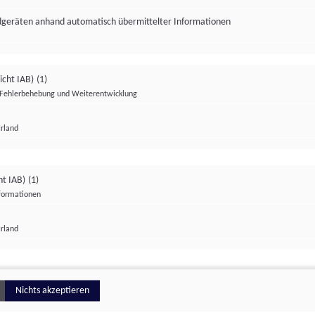
ndgeräten anhand automatisch übermittelter Informationen
icht IAB)
(1)
Fehlerbehebung und Weiterentwicklung
Irland
Impressum
Datenschutzerklärung
Datenschutzeinstellungen
ht IAB)
(1)
nformationen
Irland
ionell
Nichts akzeptieren