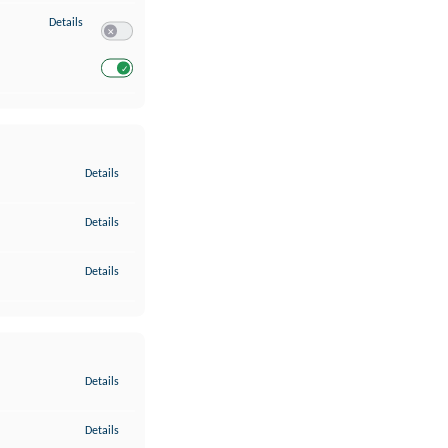
zu Entwicklung und Verbesserung der Angebote
Details
Switch zum Einwilligen bzw. Ablehnen des Dienstes Entwickl
Switch zum Einwilligen bzw. Ablehnen des Dienstes Entwicklu
zu Gewährleistung der Sicherheit, Verhinderung und Aufdeckung v
Details
zu Bereitstellung und Anzeige von Werbung und Inhalten
Details
zu Ihre Entscheidungen zum Datenschutz speichern und übermittel
Details
zu Abgleichung und Kombination von Daten aus unterschiedlichen 
Details
zu Verknüpfung verschiedener Endgeräte
Details