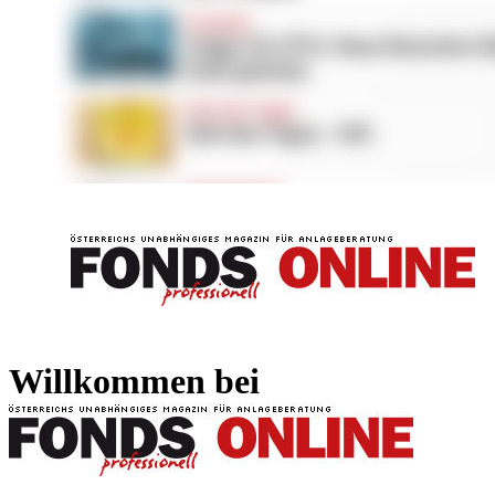
FONDS professionell
FONDS professi
Willkommen bei