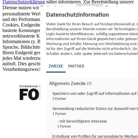
Datenschutzerklärung
näher informieren.
Zur Bereitstellung unserer
Dienste nutzen wir Technologien von
. Zwecke:
Partnern (5)
personalisierte Werbung und Inhalte, Messung von Werbeleistung
Datenschutzinformation
und der Performance von Inhalten sowie Zielgruppenforschung.
Vielen Dank für Ihren Besuch auf fondsprofessionell.at
Cookies, Endgeräte- oder ähnliche Online-Kennungen (z. B. login-
Bereitstellung unserer Dienste nutzen wir Technologien
basierte Kennungen, zufällig generierte Kennungen,
Login-basierte Identifikatoren, zufällig zugewiesene Id
netzwerkbasierte Kennungen) können zusammen mit anderen
Informationen auf Ihrem Gerät gespeichert oder gelese
Informationen (z. B. Browsertyp und Browserinformationen,
Werbung und Inhalte, Messung von Werbeleistung und d
Sprache, Bildschirmgröße, unterstützte Technologien usw.) auf
ist für den Zugriff auf die Website nicht erforderlich. S
Ihrem Endgerät gespeichert oder von dort ausgelesen werden, um es
Schalter ändern, oder später jederzeit via Datenschutzer
jedes Mal wiederzuerkennen, wenn es eine App oder einer Webseite
aufruft. Dies geschieht für einen oder mehrere der hier aufgeführten
ZWECKE
PARTNER
Verarbeitungszwecke.
Allgemein Zwecke
(7)
Speichern von oder Zugriff auf Informationen au
3 Partner
FONDS professionell
Verwendung reduzierter Daten zur Auswahl von
1 Partner
- mit berechtigtem Interesse
1 Partner
Erstellung von Profilen für personalisierte Werbu