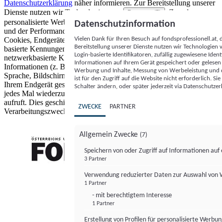
Datenschutzerklärung
näher informieren.
Zur Bereitstellung unserer
Dienste nutzen wir Technologien von
. Zwecke:
Partnern (5)
personalisierte Werbung und Inhalte, Messung von Werbeleistung
Datenschutzinformation
und der Performance von Inhalten sowie Zielgruppenforschung.
Vielen Dank für Ihren Besuch auf fondsprofessionell.at
Cookies, Endgeräte- oder ähnliche Online-Kennungen (z. B. login-
Bereitstellung unserer Dienste nutzen wir Technologien
basierte Kennungen, zufällig generierte Kennungen,
Login-basierte Identifikatoren, zufällig zugewiesene Id
netzwerkbasierte Kennungen) können zusammen mit anderen
Informationen auf Ihrem Gerät gespeichert oder gelese
Informationen (z. B. Browsertyp und Browserinformationen,
Werbung und Inhalte, Messung von Werbeleistung und d
Sprache, Bildschirmgröße, unterstützte Technologien usw.) auf
ist für den Zugriff auf die Website nicht erforderlich. S
Ihrem Endgerät gespeichert oder von dort ausgelesen werden, um es
Schalter ändern, oder später jederzeit via Datenschutzer
jedes Mal wiederzuerkennen, wenn es eine App oder einer Webseite
aufruft. Dies geschieht für einen oder mehrere der hier aufgeführten
ZWECKE
PARTNER
Verarbeitungszwecke.
Allgemein Zwecke
(7)
Speichern von oder Zugriff auf Informationen au
3 Partner
FONDS professionell
Verwendung reduzierter Daten zur Auswahl von
1 Partner
- mit berechtigtem Interesse
1 Partner
Erstellung von Profilen für personalisierte Werbu