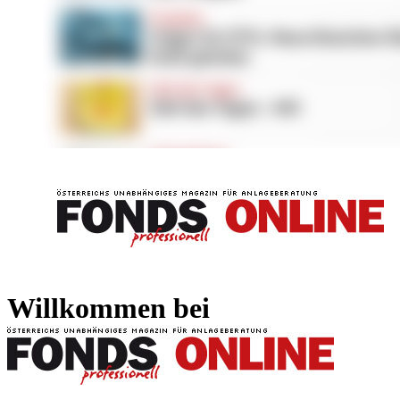
FONDS professionell
FONDS professi
Willkommen bei