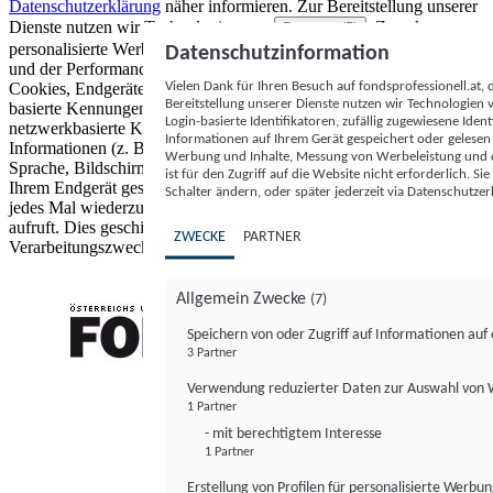
Datenschutzerklärung
näher informieren.
Zur Bereitstellung unserer
Dienste nutzen wir Technologien von
. Zwecke:
Partnern (5)
personalisierte Werbung und Inhalte, Messung von Werbeleistung
Datenschutzinformation
und der Performance von Inhalten sowie Zielgruppenforschung.
Vielen Dank für Ihren Besuch auf fondsprofessionell.at
Cookies, Endgeräte- oder ähnliche Online-Kennungen (z. B. login-
Bereitstellung unserer Dienste nutzen wir Technologien
basierte Kennungen, zufällig generierte Kennungen,
Login-basierte Identifikatoren, zufällig zugewiesene Id
netzwerkbasierte Kennungen) können zusammen mit anderen
Informationen auf Ihrem Gerät gespeichert oder gelese
Informationen (z. B. Browsertyp und Browserinformationen,
Werbung und Inhalte, Messung von Werbeleistung und d
Sprache, Bildschirmgröße, unterstützte Technologien usw.) auf
ist für den Zugriff auf die Website nicht erforderlich. S
Ihrem Endgerät gespeichert oder von dort ausgelesen werden, um es
Schalter ändern, oder später jederzeit via Datenschutzer
jedes Mal wiederzuerkennen, wenn es eine App oder einer Webseite
aufruft. Dies geschieht für einen oder mehrere der hier aufgeführten
ZWECKE
PARTNER
Verarbeitungszwecke.
Allgemein Zwecke
(7)
Speichern von oder Zugriff auf Informationen au
3 Partner
FONDS professionell
Verwendung reduzierter Daten zur Auswahl von
1 Partner
- mit berechtigtem Interesse
1 Partner
Erstellung von Profilen für personalisierte Werbu