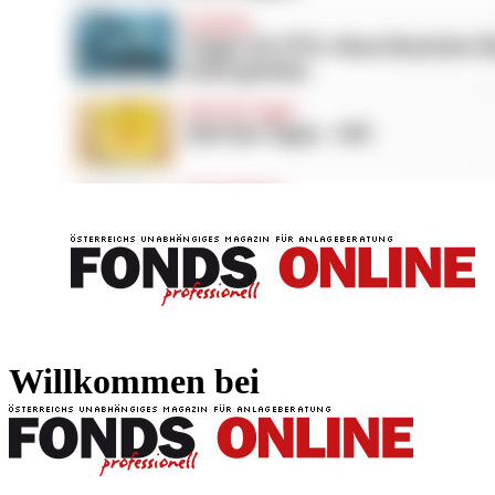
FONDS professionell
FONDS professi
Willkommen bei