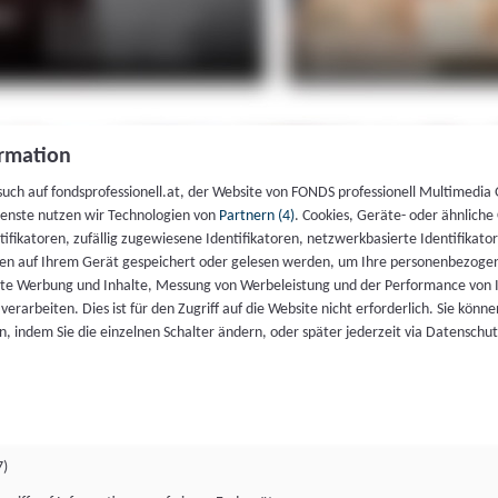
rmation
such auf fondsprofessionell.at, der Website von FONDS professionell Multimedia
ienste nutzen wir Technologien von
Partnern (4)
. Cookies, Geräte- oder ähnliche
entifikatoren, zufällig zugewiesene Identifikatoren, netzwerkbasierte Identifik
en auf Ihrem Gerät gespeichert oder gelesen werden, um Ihre personenbezogen
rte Werbung und Inhalte, Messung von Werbeleistung und der Performance von 
erarbeiten. Dies ist für den Zugriff auf die Website nicht erforderlich. Sie können
, indem Sie die einzelnen Schalter ändern, oder später jederzeit via Datenschu
7)