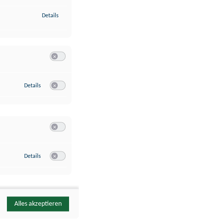
zu Identifikation von Endgeräten anhand automatisch übermittelte
Details
Switch zum Einwilligen bzw. Ablehnen der Kategorie Analyse / 
zu Google Analytics
Details
Switch zum Einwilligen bzw. Ablehnen des Dienstes Google Ana
Switch zum Einwilligen bzw. Ablehnen der Kategorie Sonstige 
zu YouTube
Details
Switch zum Einwilligen bzw. Ablehnen des Dienstes YouTube
Alles akzeptieren