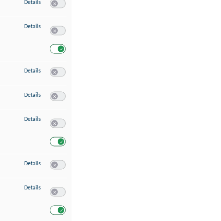
zu Speichern von oder Zugriff auf Informationen auf einem Endgerät
Details
Switch zum Einwilligen bzw. Ablehnen des Dienstes Speichern 
zu Verwendung reduzierter Daten zur Auswahl von Werbeanzeigen
Details
Switch zum Einwilligen bzw. Ablehnen des Dienstes Verwend
Switch zum Einwilligen bzw. Ablehnen des Dienstes Verwendu
zu Erstellung von Profilen für personalisierte Werbung
Details
Switch zum Einwilligen bzw. Ablehnen des Dienstes Erstellung 
zu Verwendung von Profilen zur Auswahl personalisierter Werbung
Details
Switch zum Einwilligen bzw. Ablehnen des Dienstes Verwendun
zu Messung der Werbeleistung
Details
Switch zum Einwilligen bzw. Ablehnen des Dienstes Messung 
Switch zum Einwilligen bzw. Ablehnen des Dienstes Messung d
zu Messung der Performance von Inhalten
Details
Switch zum Einwilligen bzw. Ablehnen des Dienstes Messung 
zu Analyse von Zielgruppen durch Statistiken oder Kombinationen von Dat
Details
Switch zum Einwilligen bzw. Ablehnen des Dienstes Analyse v
Switch zum Einwilligen bzw. Ablehnen des Dienstes Analyse v