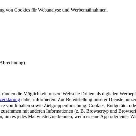
ndung von Cookies für Webanalyse und Werbemaßnahmen.
e Abrechnung).
ünden die Möglichkeit, unsere Webseite Dritten als digitalen Werbeplat
zerklärung
näher informieren.
Zur Bereitstellung unserer Dienste nutz
e von Inhalten sowie Zielgruppenforschung. Cookies, Endgeräte- ode
 zusammen mit anderen Informationen (z. B. Browsertyp und Browserin
n, um es jedes Mal wiederzuerkennen, wenn es eine App oder einer Webs