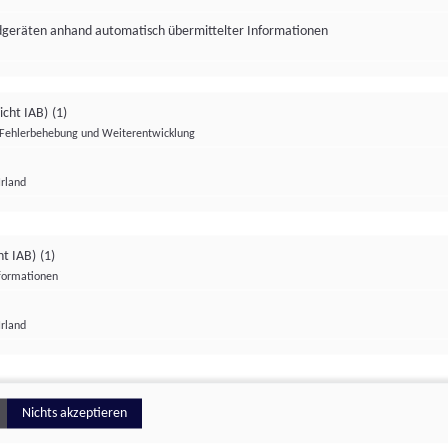
ndgeräten anhand automatisch übermittelter Informationen
icht IAB)
(1)
Fehlerbehebung und Weiterentwicklung
Irland
Impressum
Datenschutzerklärung
Datenschutzeinstellungen
ht IAB)
(1)
nformationen
Irland
ionell
Nichts akzeptieren