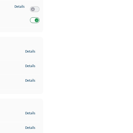
zu Entwicklung und Verbesserung der Angebote
Details
Switch zum Einwilligen bzw. Ablehnen des Dienstes Entwickl
Switch zum Einwilligen bzw. Ablehnen des Dienstes Entwicklu
zu Gewährleistung der Sicherheit, Verhinderung und Aufdeckung v
Details
zu Bereitstellung und Anzeige von Werbung und Inhalten
Details
zu Ihre Entscheidungen zum Datenschutz speichern und übermittel
Details
zu Abgleichung und Kombination von Daten aus unterschiedlichen 
Details
zu Verknüpfung verschiedener Endgeräte
Details