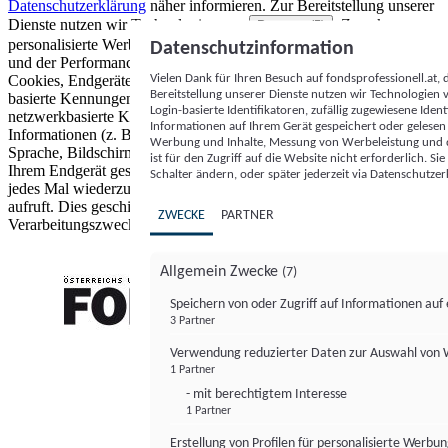
Datenschutzerklärung
näher informieren.
Zur Bereitstellung unserer
Dienste nutzen wir Technologien von
. Zwecke:
Partnern (5)
personalisierte Werbung und Inhalte, Messung von Werbeleistung
Datenschutzinformation
und der Performance von Inhalten sowie Zielgruppenforschung.
Vielen Dank für Ihren Besuch auf fondsprofessionell.at
Cookies, Endgeräte- oder ähnliche Online-Kennungen (z. B. login-
Bereitstellung unserer Dienste nutzen wir Technologien
basierte Kennungen, zufällig generierte Kennungen,
Login-basierte Identifikatoren, zufällig zugewiesene Id
netzwerkbasierte Kennungen) können zusammen mit anderen
Informationen auf Ihrem Gerät gespeichert oder gelese
Informationen (z. B. Browsertyp und Browserinformationen,
Werbung und Inhalte, Messung von Werbeleistung und d
Sprache, Bildschirmgröße, unterstützte Technologien usw.) auf
ist für den Zugriff auf die Website nicht erforderlich. S
Ihrem Endgerät gespeichert oder von dort ausgelesen werden, um es
Schalter ändern, oder später jederzeit via Datenschutzer
jedes Mal wiederzuerkennen, wenn es eine App oder einer Webseite
aufruft. Dies geschieht für einen oder mehrere der hier aufgeführten
ZWECKE
PARTNER
Verarbeitungszwecke.
Allgemein Zwecke
(7)
Speichern von oder Zugriff auf Informationen au
3 Partner
FONDS professionell
Verwendung reduzierter Daten zur Auswahl von
1 Partner
- mit berechtigtem Interesse
1 Partner
Erstellung von Profilen für personalisierte Werbu