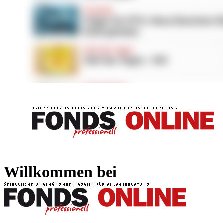
FONDS professionell
FONDS professi
Willkommen bei