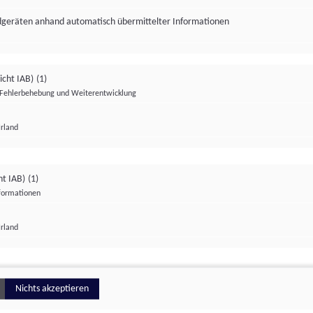
ndgeräten anhand automatisch übermittelter Informationen
icht IAB)
(1)
Fehlerbehebung und Weiterentwicklung
Irland
Impressum
Datenschutzerklärung
Datenschutzeinstellungen
ht IAB)
(1)
nformationen
Irland
ionell
Nichts akzeptieren