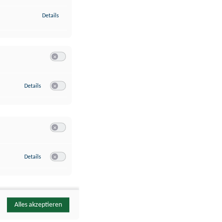
zu Identifikation von Endgeräten anhand automatisch übermittelte
Details
Switch zum Einwilligen bzw. Ablehnen der Kategorie Analyse / 
zu Google Analytics
Details
Switch zum Einwilligen bzw. Ablehnen des Dienstes Google Ana
Switch zum Einwilligen bzw. Ablehnen der Kategorie Sonstige 
zu YouTube
Details
Switch zum Einwilligen bzw. Ablehnen des Dienstes YouTube
Alles akzeptieren