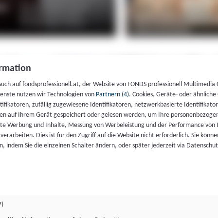
rmation
such auf fondsprofessionell.at, der Website von FONDS professionell Multimedia
ienste nutzen wir Technologien von
Partnern (4)
. Cookies, Geräte- oder ähnliche
entifikatoren, zufällig zugewiesene Identifikatoren, netzwerkbasierte Identifik
en auf Ihrem Gerät gespeichert oder gelesen werden, um Ihre personenbezogen
rte Werbung und Inhalte, Messung von Werbeleistung und der Performance von 
erarbeiten. Dies ist für den Zugriff auf die Website nicht erforderlich. Sie können
, indem Sie die einzelnen Schalter ändern, oder später jederzeit via Datenschu
7)