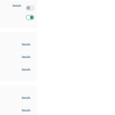
zu Entwicklung und Verbesserung der Angebote
Details
Switch zum Einwilligen bzw. Ablehnen des Dienstes Entwickl
Switch zum Einwilligen bzw. Ablehnen des Dienstes Entwicklu
zu Gewährleistung der Sicherheit, Verhinderung und Aufdeckung v
Details
zu Bereitstellung und Anzeige von Werbung und Inhalten
Details
zu Ihre Entscheidungen zum Datenschutz speichern und übermittel
Details
zu Abgleichung und Kombination von Daten aus unterschiedlichen 
Details
zu Verknüpfung verschiedener Endgeräte
Details