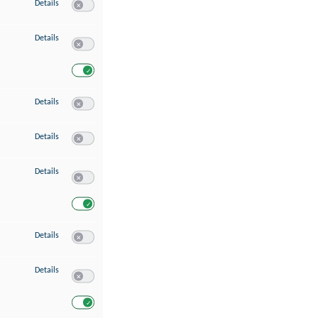
zu Speichern von oder Zugriff auf Informationen auf einem Endgerät
Details
Switch zum Einwilligen bzw. Ablehnen des Dienstes Speichern 
zu Verwendung reduzierter Daten zur Auswahl von Werbeanzeigen
Details
Switch zum Einwilligen bzw. Ablehnen des Dienstes Verwend
Switch zum Einwilligen bzw. Ablehnen des Dienstes Verwendu
zu Erstellung von Profilen für personalisierte Werbung
Details
Switch zum Einwilligen bzw. Ablehnen des Dienstes Erstellung 
zu Verwendung von Profilen zur Auswahl personalisierter Werbung
Details
Switch zum Einwilligen bzw. Ablehnen des Dienstes Verwendun
zu Messung der Werbeleistung
Details
Switch zum Einwilligen bzw. Ablehnen des Dienstes Messung 
Switch zum Einwilligen bzw. Ablehnen des Dienstes Messung d
zu Messung der Performance von Inhalten
Details
Switch zum Einwilligen bzw. Ablehnen des Dienstes Messung 
zu Analyse von Zielgruppen durch Statistiken oder Kombinationen von Dat
Details
Switch zum Einwilligen bzw. Ablehnen des Dienstes Analyse v
Switch zum Einwilligen bzw. Ablehnen des Dienstes Analyse v