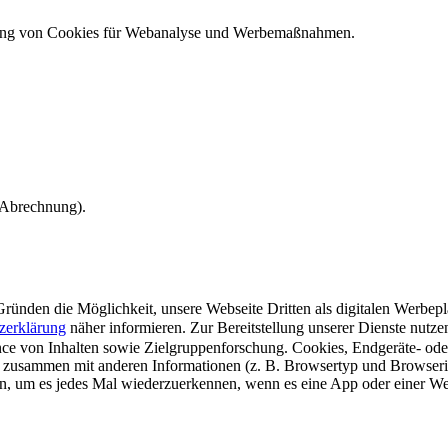
ndung von Cookies für Webanalyse und Werbemaßnahmen.
e Abrechnung).
ünden die Möglichkeit, unsere Webseite Dritten als digitalen Werbeplat
zerklärung
näher informieren.
Zur Bereitstellung unserer Dienste nutz
e von Inhalten sowie Zielgruppenforschung. Cookies, Endgeräte- ode
 zusammen mit anderen Informationen (z. B. Browsertyp und Browserin
n, um es jedes Mal wiederzuerkennen, wenn es eine App oder einer Webs