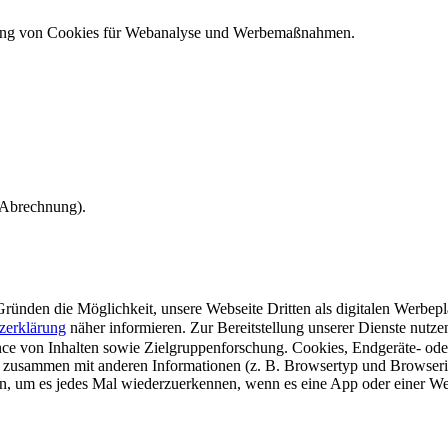
ndung von Cookies für Webanalyse und Werbemaßnahmen.
e Abrechnung).
ünden die Möglichkeit, unsere Webseite Dritten als digitalen Werbeplat
zerklärung
näher informieren.
Zur Bereitstellung unserer Dienste nutz
e von Inhalten sowie Zielgruppenforschung. Cookies, Endgeräte- ode
 zusammen mit anderen Informationen (z. B. Browsertyp und Browserin
n, um es jedes Mal wiederzuerkennen, wenn es eine App oder einer Webs