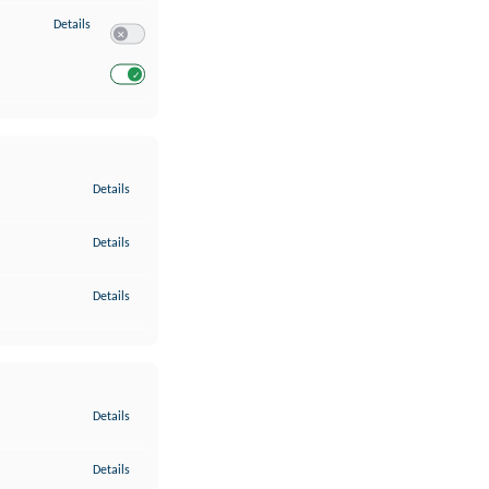
zu Entwicklung und Verbesserung der Angebote
Details
Switch zum Einwilligen bzw. Ablehnen des Dienstes Entwickl
Switch zum Einwilligen bzw. Ablehnen des Dienstes Entwicklu
zu Gewährleistung der Sicherheit, Verhinderung und Aufdeckung v
Details
zu Bereitstellung und Anzeige von Werbung und Inhalten
Details
zu Ihre Entscheidungen zum Datenschutz speichern und übermittel
Details
zu Abgleichung und Kombination von Daten aus unterschiedlichen 
Details
zu Verknüpfung verschiedener Endgeräte
Details