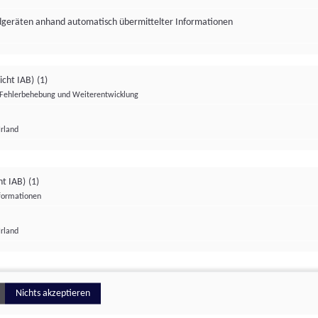
ndgeräten anhand automatisch übermittelter Informationen
icht IAB)
(1)
Fehlerbehebung und Weiterentwicklung
Irland
Impressum
Datenschutzerklärung
Datenschutzeinstellungen
ht IAB)
(1)
nformationen
Irland
ionell
Nichts akzeptieren