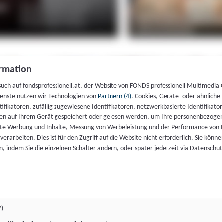
rmation
such auf fondsprofessionell.at, der Website von FONDS professionell Multimedia
ienste nutzen wir Technologien von
Partnern (4)
. Cookies, Geräte- oder ähnliche
entifikatoren, zufällig zugewiesene Identifikatoren, netzwerkbasierte Identifik
en auf Ihrem Gerät gespeichert oder gelesen werden, um Ihre personenbezogen
rte Werbung und Inhalte, Messung von Werbeleistung und der Performance von 
erarbeiten. Dies ist für den Zugriff auf die Website nicht erforderlich. Sie können
, indem Sie die einzelnen Schalter ändern, oder später jederzeit via Datenschu
7)