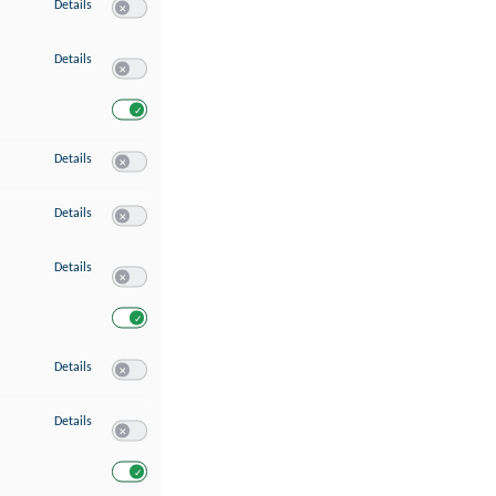
zu Speichern von oder Zugriff auf Informationen auf einem Endgerät
Details
Switch zum Einwilligen bzw. Ablehnen des Dienstes Speichern 
zu Verwendung reduzierter Daten zur Auswahl von Werbeanzeigen
Details
Switch zum Einwilligen bzw. Ablehnen des Dienstes Verwend
Switch zum Einwilligen bzw. Ablehnen des Dienstes Verwendu
zu Erstellung von Profilen für personalisierte Werbung
Details
Switch zum Einwilligen bzw. Ablehnen des Dienstes Erstellung 
zu Verwendung von Profilen zur Auswahl personalisierter Werbung
Details
Switch zum Einwilligen bzw. Ablehnen des Dienstes Verwendun
zu Messung der Werbeleistung
Details
Switch zum Einwilligen bzw. Ablehnen des Dienstes Messung 
Switch zum Einwilligen bzw. Ablehnen des Dienstes Messung d
zu Messung der Performance von Inhalten
Details
Switch zum Einwilligen bzw. Ablehnen des Dienstes Messung 
zu Analyse von Zielgruppen durch Statistiken oder Kombinationen von Dat
Details
Switch zum Einwilligen bzw. Ablehnen des Dienstes Analyse v
Switch zum Einwilligen bzw. Ablehnen des Dienstes Analyse v