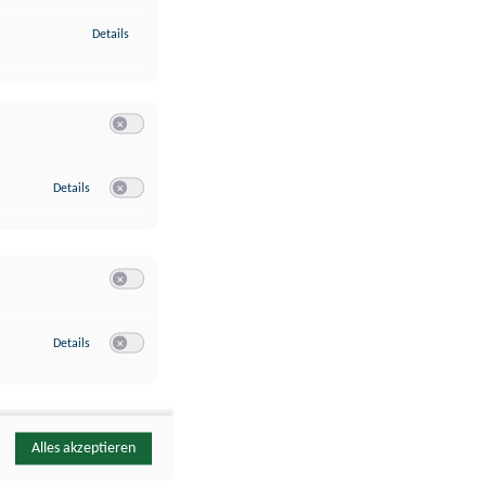
zu Identifikation von Endgeräten anhand automatisch übermittelte
Details
Switch zum Einwilligen bzw. Ablehnen der Kategorie Analyse / 
zu Google Analytics
Details
Switch zum Einwilligen bzw. Ablehnen des Dienstes Google Ana
Switch zum Einwilligen bzw. Ablehnen der Kategorie Sonstige 
zu YouTube
Details
Switch zum Einwilligen bzw. Ablehnen des Dienstes YouTube
Alles akzeptieren