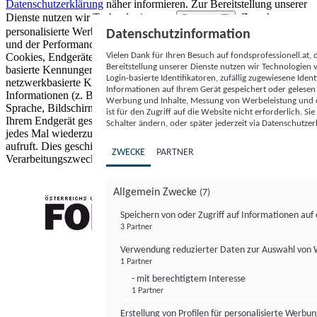
Datenschutzerklärung
näher informieren.
Zur Bereitstellung unserer
Dienste nutzen wir Technologien von
. Zwecke:
Partnern (5)
personalisierte Werbung und Inhalte, Messung von Werbeleistung
Datenschutzinformation
und der Performance von Inhalten sowie Zielgruppenforschung.
Vielen Dank für Ihren Besuch auf fondsprofessionell.at
Cookies, Endgeräte- oder ähnliche Online-Kennungen (z. B. login-
Bereitstellung unserer Dienste nutzen wir Technologien
basierte Kennungen, zufällig generierte Kennungen,
Login-basierte Identifikatoren, zufällig zugewiesene Id
netzwerkbasierte Kennungen) können zusammen mit anderen
Informationen auf Ihrem Gerät gespeichert oder gelese
Informationen (z. B. Browsertyp und Browserinformationen,
Werbung und Inhalte, Messung von Werbeleistung und d
Sprache, Bildschirmgröße, unterstützte Technologien usw.) auf
ist für den Zugriff auf die Website nicht erforderlich. S
Ihrem Endgerät gespeichert oder von dort ausgelesen werden, um es
Schalter ändern, oder später jederzeit via Datenschutzer
jedes Mal wiederzuerkennen, wenn es eine App oder einer Webseite
aufruft. Dies geschieht für einen oder mehrere der hier aufgeführten
ZWECKE
PARTNER
Verarbeitungszwecke.
Allgemein Zwecke
(7)
Speichern von oder Zugriff auf Informationen au
3 Partner
FONDS professionell
Verwendung reduzierter Daten zur Auswahl von
1 Partner
- mit berechtigtem Interesse
1 Partner
Erstellung von Profilen für personalisierte Werbu