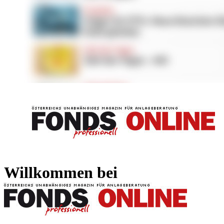
FONDS professionell
FONDS professi
Willkommen bei