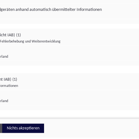
ndgeräten anhand automatisch übermittelter Informationen
icht IAB)
(1)
Fehlerbehebung und Weiterentwicklung
Irland
Impressum
Datenschutzerklärung
Datenschutzeinstellungen
ht IAB)
(1)
nformationen
Irland
ionell
Nichts akzeptieren