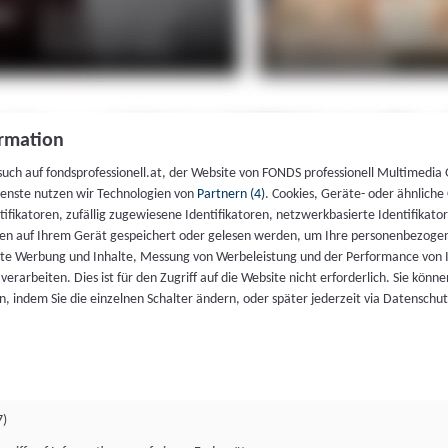
rmation
such auf fondsprofessionell.at, der Website von FONDS professionell Multimedia
ienste nutzen wir Technologien von
Partnern (4)
. Cookies, Geräte- oder ähnliche
entifikatoren, zufällig zugewiesene Identifikatoren, netzwerkbasierte Identifik
en auf Ihrem Gerät gespeichert oder gelesen werden, um Ihre personenbezogen
rte Werbung und Inhalte, Messung von Werbeleistung und der Performance von 
erarbeiten. Dies ist für den Zugriff auf die Website nicht erforderlich. Sie können
, indem Sie die einzelnen Schalter ändern, oder später jederzeit via Datenschu
7)