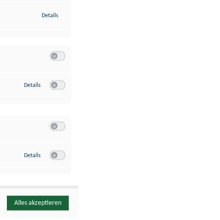
zu Identifikation von Endgeräten anhand automatisch übermittelte
Details
Switch zum Einwilligen bzw. Ablehnen der Kategorie Analyse / 
zu Google Analytics
Details
Switch zum Einwilligen bzw. Ablehnen des Dienstes Google Ana
Switch zum Einwilligen bzw. Ablehnen der Kategorie Sonstige 
zu YouTube
Details
Switch zum Einwilligen bzw. Ablehnen des Dienstes YouTube
Alles akzeptieren