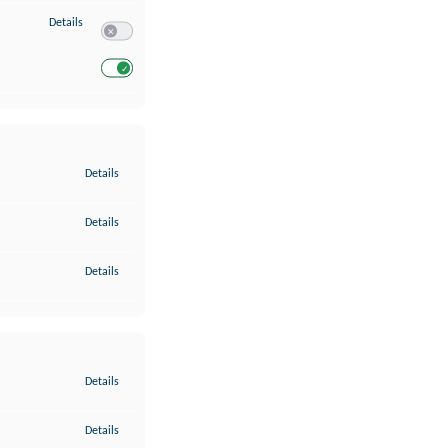
zu Entwicklung und Verbesserung der Angebote
Details
Switch zum Einwilligen bzw. Ablehnen des Dienstes Entwickl
Switch zum Einwilligen bzw. Ablehnen des Dienstes Entwicklu
zu Gewährleistung der Sicherheit, Verhinderung und Aufdeckung v
Details
zu Bereitstellung und Anzeige von Werbung und Inhalten
Details
zu Ihre Entscheidungen zum Datenschutz speichern und übermittel
Details
zu Abgleichung und Kombination von Daten aus unterschiedlichen 
Details
zu Verknüpfung verschiedener Endgeräte
Details