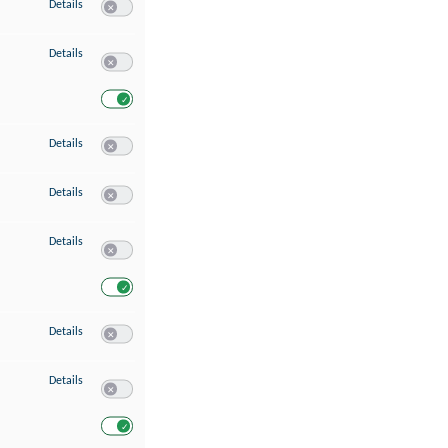
zu Speichern von oder Zugriff auf Informationen auf einem Endgerät
Details
Switch zum Einwilligen bzw. Ablehnen des Dienstes Speichern 
zu Verwendung reduzierter Daten zur Auswahl von Werbeanzeigen
Details
Switch zum Einwilligen bzw. Ablehnen des Dienstes Verwend
Switch zum Einwilligen bzw. Ablehnen des Dienstes Verwendu
zu Erstellung von Profilen für personalisierte Werbung
Details
Switch zum Einwilligen bzw. Ablehnen des Dienstes Erstellung 
zu Verwendung von Profilen zur Auswahl personalisierter Werbung
Details
Switch zum Einwilligen bzw. Ablehnen des Dienstes Verwendun
zu Messung der Werbeleistung
Details
Switch zum Einwilligen bzw. Ablehnen des Dienstes Messung 
Switch zum Einwilligen bzw. Ablehnen des Dienstes Messung d
zu Messung der Performance von Inhalten
Details
Switch zum Einwilligen bzw. Ablehnen des Dienstes Messung 
zu Analyse von Zielgruppen durch Statistiken oder Kombinationen von Dat
Details
Switch zum Einwilligen bzw. Ablehnen des Dienstes Analyse v
Switch zum Einwilligen bzw. Ablehnen des Dienstes Analyse v