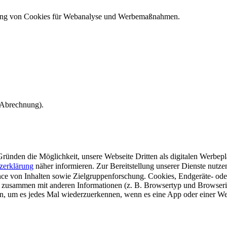
ndung von Cookies für Webanalyse und Werbemaßnahmen.
e Abrechnung).
ünden die Möglichkeit, unsere Webseite Dritten als digitalen Werbeplat
zerklärung
näher informieren.
Zur Bereitstellung unserer Dienste nutz
e von Inhalten sowie Zielgruppenforschung. Cookies, Endgeräte- ode
 zusammen mit anderen Informationen (z. B. Browsertyp und Browserin
n, um es jedes Mal wiederzuerkennen, wenn es eine App oder einer Webs