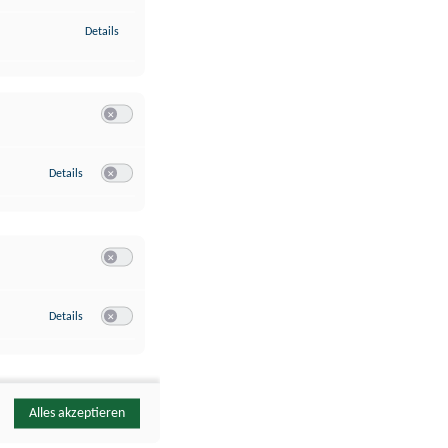
zu Identifikation von Endgeräten anhand automatisch übermittelte
Details
Switch zum Einwilligen bzw. Ablehnen der Kategorie Analyse / 
zu Google Analytics
Details
Switch zum Einwilligen bzw. Ablehnen des Dienstes Google Ana
Switch zum Einwilligen bzw. Ablehnen der Kategorie Sonstige 
zu YouTube
Details
Switch zum Einwilligen bzw. Ablehnen des Dienstes YouTube
Alles akzeptieren