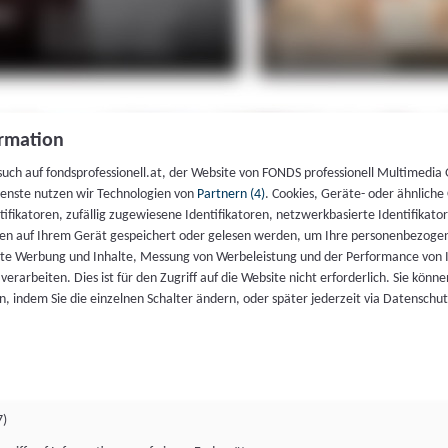
rmation
such auf fondsprofessionell.at, der Website von FONDS professionell Multimedia
ienste nutzen wir Technologien von
Partnern (4)
. Cookies, Geräte- oder ähnliche
entifikatoren, zufällig zugewiesene Identifikatoren, netzwerkbasierte Identifik
en auf Ihrem Gerät gespeichert oder gelesen werden, um Ihre personenbezogen
rte Werbung und Inhalte, Messung von Werbeleistung und der Performance von 
erarbeiten. Dies ist für den Zugriff auf die Website nicht erforderlich. Sie können
, indem Sie die einzelnen Schalter ändern, oder später jederzeit via Datenschu
7)