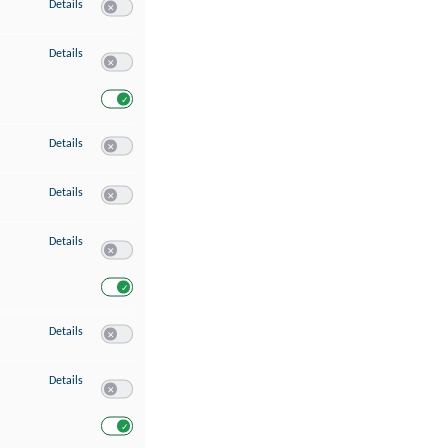
zu Speichern von oder Zugriff auf Informationen auf einem Endgerät
Details
Switch zum Einwilligen bzw. Ablehnen des Dienstes Speichern 
zu Verwendung reduzierter Daten zur Auswahl von Werbeanzeigen
Details
Switch zum Einwilligen bzw. Ablehnen des Dienstes Verwend
Switch zum Einwilligen bzw. Ablehnen des Dienstes Verwendu
zu Erstellung von Profilen für personalisierte Werbung
Details
Switch zum Einwilligen bzw. Ablehnen des Dienstes Erstellung 
zu Verwendung von Profilen zur Auswahl personalisierter Werbung
Details
Switch zum Einwilligen bzw. Ablehnen des Dienstes Verwendun
zu Messung der Werbeleistung
Details
Switch zum Einwilligen bzw. Ablehnen des Dienstes Messung 
Switch zum Einwilligen bzw. Ablehnen des Dienstes Messung d
zu Messung der Performance von Inhalten
Details
Switch zum Einwilligen bzw. Ablehnen des Dienstes Messung 
zu Analyse von Zielgruppen durch Statistiken oder Kombinationen von Dat
Details
Switch zum Einwilligen bzw. Ablehnen des Dienstes Analyse v
Switch zum Einwilligen bzw. Ablehnen des Dienstes Analyse v