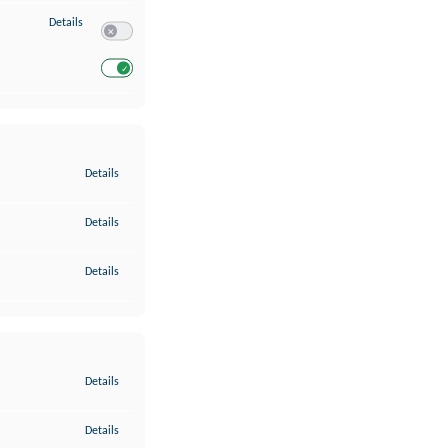
zu Entwicklung und Verbesserung der Angebote
Details
Switch zum Einwilligen bzw. Ablehnen des Dienstes Entwickl
Switch zum Einwilligen bzw. Ablehnen des Dienstes Entwicklu
zu Gewährleistung der Sicherheit, Verhinderung und Aufdeckung v
Details
zu Bereitstellung und Anzeige von Werbung und Inhalten
Details
zu Ihre Entscheidungen zum Datenschutz speichern und übermittel
Details
zu Abgleichung und Kombination von Daten aus unterschiedlichen 
Details
zu Verknüpfung verschiedener Endgeräte
Details