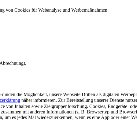
ndung von Cookies für Webanalyse und Werbemaßnahmen.
e Abrechnung).
ünden die Möglichkeit, unsere Webseite Dritten als digitalen Werbeplat
zerklärung
näher informieren.
Zur Bereitstellung unserer Dienste nutz
e von Inhalten sowie Zielgruppenforschung. Cookies, Endgeräte- ode
 zusammen mit anderen Informationen (z. B. Browsertyp und Browserin
n, um es jedes Mal wiederzuerkennen, wenn es eine App oder einer Webs