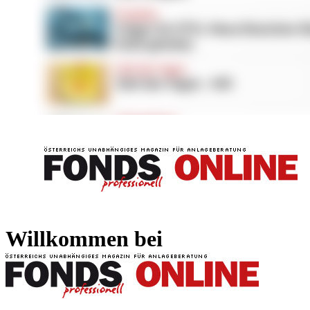
FONDS professionell
FONDS professi
Willkommen bei