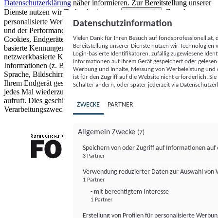
Datenschutzerklärung
näher informieren.
Zur Bereitstellung unserer
Dienste nutzen wir Technologien von
. Zwecke:
Partnern (5)
personalisierte Werbung und Inhalte, Messung von Werbeleistung
Datenschutzinformation
und der Performance von Inhalten sowie Zielgruppenforschung.
Vielen Dank für Ihren Besuch auf fondsprofessionell.at
Cookies, Endgeräte- oder ähnliche Online-Kennungen (z. B. login-
Bereitstellung unserer Dienste nutzen wir Technologien
basierte Kennungen, zufällig generierte Kennungen,
Login-basierte Identifikatoren, zufällig zugewiesene Id
netzwerkbasierte Kennungen) können zusammen mit anderen
Informationen auf Ihrem Gerät gespeichert oder gelese
Informationen (z. B. Browsertyp und Browserinformationen,
Werbung und Inhalte, Messung von Werbeleistung und d
Sprache, Bildschirmgröße, unterstützte Technologien usw.) auf
ist für den Zugriff auf die Website nicht erforderlich. S
Ihrem Endgerät gespeichert oder von dort ausgelesen werden, um es
Schalter ändern, oder später jederzeit via Datenschutzer
jedes Mal wiederzuerkennen, wenn es eine App oder einer Webseite
aufruft. Dies geschieht für einen oder mehrere der hier aufgeführten
ZWECKE
PARTNER
Verarbeitungszwecke.
Allgemein Zwecke
(7)
Speichern von oder Zugriff auf Informationen au
3 Partner
FONDS professionell
Verwendung reduzierter Daten zur Auswahl von
1 Partner
- mit berechtigtem Interesse
1 Partner
Erstellung von Profilen für personalisierte Werbu