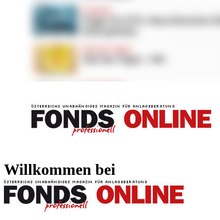
FONDS professionell
FONDS professi
Willkommen bei