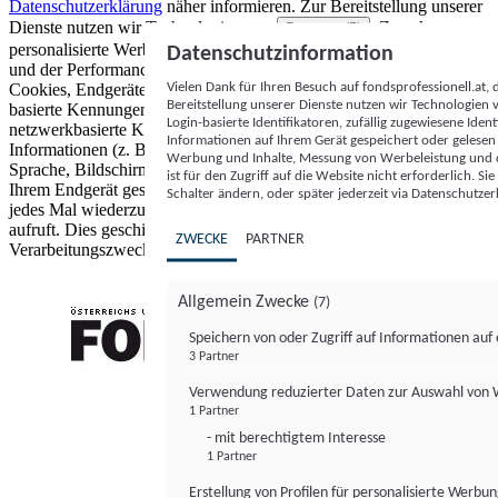
Datenschutzerklärung
näher informieren.
Zur Bereitstellung unserer
Dienste nutzen wir Technologien von
. Zwecke:
Partnern (5)
personalisierte Werbung und Inhalte, Messung von Werbeleistung
Datenschutzinformation
und der Performance von Inhalten sowie Zielgruppenforschung.
Vielen Dank für Ihren Besuch auf fondsprofessionell.at
Cookies, Endgeräte- oder ähnliche Online-Kennungen (z. B. login-
Bereitstellung unserer Dienste nutzen wir Technologien
basierte Kennungen, zufällig generierte Kennungen,
Login-basierte Identifikatoren, zufällig zugewiesene Id
netzwerkbasierte Kennungen) können zusammen mit anderen
Informationen auf Ihrem Gerät gespeichert oder gelese
Informationen (z. B. Browsertyp und Browserinformationen,
Werbung und Inhalte, Messung von Werbeleistung und d
Sprache, Bildschirmgröße, unterstützte Technologien usw.) auf
ist für den Zugriff auf die Website nicht erforderlich. S
Ihrem Endgerät gespeichert oder von dort ausgelesen werden, um es
Schalter ändern, oder später jederzeit via Datenschutzer
jedes Mal wiederzuerkennen, wenn es eine App oder einer Webseite
aufruft. Dies geschieht für einen oder mehrere der hier aufgeführten
ZWECKE
PARTNER
Verarbeitungszwecke.
Allgemein Zwecke
(7)
Speichern von oder Zugriff auf Informationen au
3 Partner
FONDS professionell
Verwendung reduzierter Daten zur Auswahl von
1 Partner
- mit berechtigtem Interesse
1 Partner
Erstellung von Profilen für personalisierte Werbu