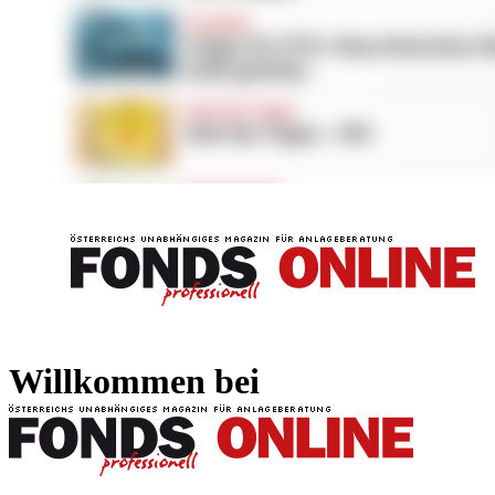
FONDS professionell
FONDS professi
Willkommen bei