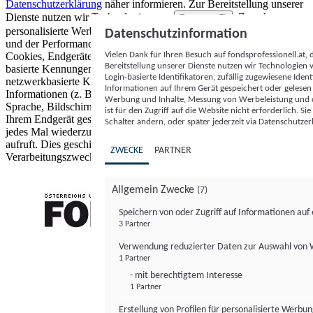
Datenschutzerklärung
näher informieren.
Zur Bereitstellung unserer
Dienste nutzen wir Technologien von
. Zwecke:
Partnern (5)
personalisierte Werbung und Inhalte, Messung von Werbeleistung
Datenschutzinformation
und der Performance von Inhalten sowie Zielgruppenforschung.
Vielen Dank für Ihren Besuch auf fondsprofessionell.at
Cookies, Endgeräte- oder ähnliche Online-Kennungen (z. B. login-
Bereitstellung unserer Dienste nutzen wir Technologien
basierte Kennungen, zufällig generierte Kennungen,
Login-basierte Identifikatoren, zufällig zugewiesene Id
netzwerkbasierte Kennungen) können zusammen mit anderen
Informationen auf Ihrem Gerät gespeichert oder gelese
Informationen (z. B. Browsertyp und Browserinformationen,
Werbung und Inhalte, Messung von Werbeleistung und d
Sprache, Bildschirmgröße, unterstützte Technologien usw.) auf
ist für den Zugriff auf die Website nicht erforderlich. S
Ihrem Endgerät gespeichert oder von dort ausgelesen werden, um es
Schalter ändern, oder später jederzeit via Datenschutzer
jedes Mal wiederzuerkennen, wenn es eine App oder einer Webseite
aufruft. Dies geschieht für einen oder mehrere der hier aufgeführten
ZWECKE
PARTNER
Verarbeitungszwecke.
Allgemein Zwecke
(7)
Speichern von oder Zugriff auf Informationen au
3 Partner
FONDS professionell
Verwendung reduzierter Daten zur Auswahl von
1 Partner
- mit berechtigtem Interesse
1 Partner
Erstellung von Profilen für personalisierte Werbu