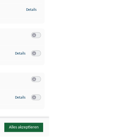
zu Identifikation von Endgeräten anhand automatisch übermittelte
Details
Switch zum Einwilligen bzw. Ablehnen der Kategorie Analyse / 
zu Google Analytics
Details
Switch zum Einwilligen bzw. Ablehnen des Dienstes Google Ana
Switch zum Einwilligen bzw. Ablehnen der Kategorie Sonstige 
zu YouTube
Details
Switch zum Einwilligen bzw. Ablehnen des Dienstes YouTube
Alles akzeptieren