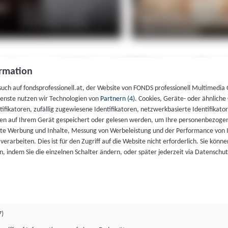
rmation
such auf fondsprofessionell.at, der Website von FONDS professionell Multimedia
ienste nutzen wir Technologien von
Partnern (4)
. Cookies, Geräte- oder ähnliche
entifikatoren, zufällig zugewiesene Identifikatoren, netzwerkbasierte Identifik
en auf Ihrem Gerät gespeichert oder gelesen werden, um Ihre personenbezogen
rte Werbung und Inhalte, Messung von Werbeleistung und der Performance von 
erarbeiten. Dies ist für den Zugriff auf die Website nicht erforderlich. Sie können
, indem Sie die einzelnen Schalter ändern, oder später jederzeit via Datenschu
7)