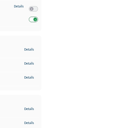
zu Entwicklung und Verbesserung der Angebote
Details
Switch zum Einwilligen bzw. Ablehnen des Dienstes Entwickl
Switch zum Einwilligen bzw. Ablehnen des Dienstes Entwicklu
zu Gewährleistung der Sicherheit, Verhinderung und Aufdeckung v
Details
zu Bereitstellung und Anzeige von Werbung und Inhalten
Details
zu Ihre Entscheidungen zum Datenschutz speichern und übermittel
Details
zu Abgleichung und Kombination von Daten aus unterschiedlichen 
Details
zu Verknüpfung verschiedener Endgeräte
Details