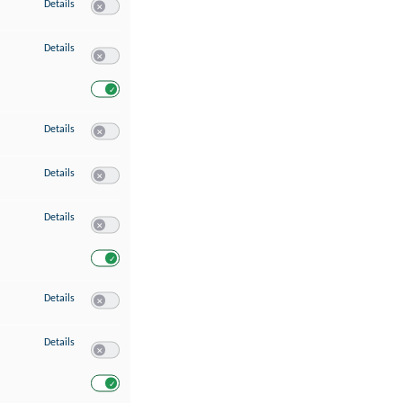
zu Speichern von oder Zugriff auf Informationen auf einem Endgerät
Details
Switch zum Einwilligen bzw. Ablehnen des Dienstes Speichern 
zu Verwendung reduzierter Daten zur Auswahl von Werbeanzeigen
Details
Switch zum Einwilligen bzw. Ablehnen des Dienstes Verwend
Switch zum Einwilligen bzw. Ablehnen des Dienstes Verwendu
zu Erstellung von Profilen für personalisierte Werbung
Details
Switch zum Einwilligen bzw. Ablehnen des Dienstes Erstellung 
zu Verwendung von Profilen zur Auswahl personalisierter Werbung
Details
Switch zum Einwilligen bzw. Ablehnen des Dienstes Verwendun
zu Messung der Werbeleistung
Details
Switch zum Einwilligen bzw. Ablehnen des Dienstes Messung 
Switch zum Einwilligen bzw. Ablehnen des Dienstes Messung d
zu Messung der Performance von Inhalten
Details
Switch zum Einwilligen bzw. Ablehnen des Dienstes Messung 
zu Analyse von Zielgruppen durch Statistiken oder Kombinationen von Dat
Details
Switch zum Einwilligen bzw. Ablehnen des Dienstes Analyse v
Switch zum Einwilligen bzw. Ablehnen des Dienstes Analyse v