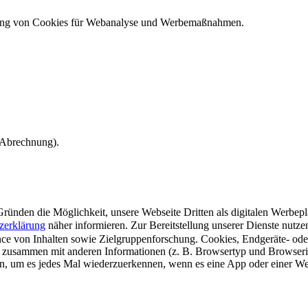
ndung von Cookies für Webanalyse und Werbemaßnahmen.
e Abrechnung).
ünden die Möglichkeit, unsere Webseite Dritten als digitalen Werbeplat
zerklärung
näher informieren.
Zur Bereitstellung unserer Dienste nutz
e von Inhalten sowie Zielgruppenforschung. Cookies, Endgeräte- ode
 zusammen mit anderen Informationen (z. B. Browsertyp und Browserin
n, um es jedes Mal wiederzuerkennen, wenn es eine App oder einer Webs