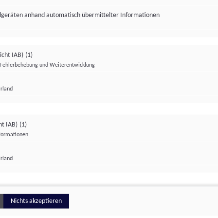
ndgeräten anhand automatisch übermittelter Informationen
icht IAB)
(1)
Fehlerbehebung und Weiterentwicklung
Irland
Impressum
Datenschutzerklärung
Datenschutzeinstellungen
ht IAB)
(1)
nformationen
Irland
ionell
Nichts akzeptieren