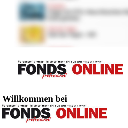
FONDS professionell
FONDS professi
Willkommen bei