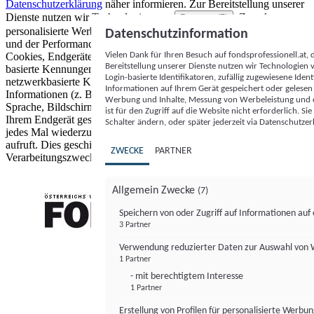
Datenschutzerklärung
näher informieren.
Zur Bereitstellung unserer
Dienste nutzen wir Technologien von
. Zwecke:
Partnern (5)
personalisierte Werbung und Inhalte, Messung von Werbeleistung
Datenschutzinformation
und der Performance von Inhalten sowie Zielgruppenforschung.
Vielen Dank für Ihren Besuch auf fondsprofessionell.at
Cookies, Endgeräte- oder ähnliche Online-Kennungen (z. B. login-
Bereitstellung unserer Dienste nutzen wir Technologien
basierte Kennungen, zufällig generierte Kennungen,
Login-basierte Identifikatoren, zufällig zugewiesene Id
netzwerkbasierte Kennungen) können zusammen mit anderen
Informationen auf Ihrem Gerät gespeichert oder gelese
Informationen (z. B. Browsertyp und Browserinformationen,
Werbung und Inhalte, Messung von Werbeleistung und d
Sprache, Bildschirmgröße, unterstützte Technologien usw.) auf
ist für den Zugriff auf die Website nicht erforderlich. S
Ihrem Endgerät gespeichert oder von dort ausgelesen werden, um es
Schalter ändern, oder später jederzeit via Datenschutzer
jedes Mal wiederzuerkennen, wenn es eine App oder einer Webseite
aufruft. Dies geschieht für einen oder mehrere der hier aufgeführten
ZWECKE
PARTNER
Verarbeitungszwecke.
Allgemein Zwecke
(7)
Speichern von oder Zugriff auf Informationen au
3 Partner
FONDS professionell
Verwendung reduzierter Daten zur Auswahl von
1 Partner
- mit berechtigtem Interesse
1 Partner
Erstellung von Profilen für personalisierte Werbu