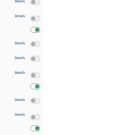
zu Speichern von oder Zugriff auf Informationen auf einem Endgerät
Details
Switch zum Einwilligen bzw. Ablehnen des Dienstes Speichern 
zu Verwendung reduzierter Daten zur Auswahl von Werbeanzeigen
Details
Switch zum Einwilligen bzw. Ablehnen des Dienstes Verwend
Switch zum Einwilligen bzw. Ablehnen des Dienstes Verwendu
zu Erstellung von Profilen für personalisierte Werbung
Details
Switch zum Einwilligen bzw. Ablehnen des Dienstes Erstellung 
zu Verwendung von Profilen zur Auswahl personalisierter Werbung
Details
Switch zum Einwilligen bzw. Ablehnen des Dienstes Verwendun
zu Messung der Werbeleistung
Details
Switch zum Einwilligen bzw. Ablehnen des Dienstes Messung 
Switch zum Einwilligen bzw. Ablehnen des Dienstes Messung d
zu Messung der Performance von Inhalten
Details
Switch zum Einwilligen bzw. Ablehnen des Dienstes Messung 
zu Analyse von Zielgruppen durch Statistiken oder Kombinationen von Dat
Details
Switch zum Einwilligen bzw. Ablehnen des Dienstes Analyse v
Switch zum Einwilligen bzw. Ablehnen des Dienstes Analyse v