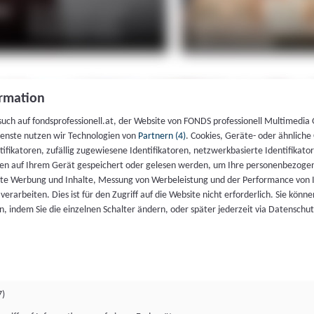
rmation
such auf fondsprofessionell.at, der Website von FONDS professionell Multimedia
ienste nutzen wir Technologien von
Partnern (4)
. Cookies, Geräte- oder ähnliche
entifikatoren, zufällig zugewiesene Identifikatoren, netzwerkbasierte Identifik
en auf Ihrem Gerät gespeichert oder gelesen werden, um Ihre personenbezogen
rte Werbung und Inhalte, Messung von Werbeleistung und der Performance von 
erarbeiten. Dies ist für den Zugriff auf die Website nicht erforderlich. Sie können
, indem Sie die einzelnen Schalter ändern, oder später jederzeit via Datenschu
7)