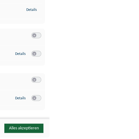
zu Identifikation von Endgeräten anhand automatisch übermittelte
Details
Switch zum Einwilligen bzw. Ablehnen der Kategorie Analyse / 
zu Google Analytics
Details
Switch zum Einwilligen bzw. Ablehnen des Dienstes Google Ana
Switch zum Einwilligen bzw. Ablehnen der Kategorie Sonstige 
zu YouTube
Details
Switch zum Einwilligen bzw. Ablehnen des Dienstes YouTube
Alles akzeptieren