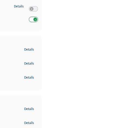
zu Entwicklung und Verbesserung der Angebote
Details
Switch zum Einwilligen bzw. Ablehnen des Dienstes Entwickl
Switch zum Einwilligen bzw. Ablehnen des Dienstes Entwicklu
zu Gewährleistung der Sicherheit, Verhinderung und Aufdeckung v
Details
zu Bereitstellung und Anzeige von Werbung und Inhalten
Details
zu Ihre Entscheidungen zum Datenschutz speichern und übermittel
Details
zu Abgleichung und Kombination von Daten aus unterschiedlichen 
Details
zu Verknüpfung verschiedener Endgeräte
Details