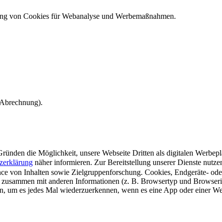
ndung von Cookies für Webanalyse und Werbemaßnahmen.
e Abrechnung).
ünden die Möglichkeit, unsere Webseite Dritten als digitalen Werbeplat
zerklärung
näher informieren.
Zur Bereitstellung unserer Dienste nutz
e von Inhalten sowie Zielgruppenforschung. Cookies, Endgeräte- ode
 zusammen mit anderen Informationen (z. B. Browsertyp und Browserin
n, um es jedes Mal wiederzuerkennen, wenn es eine App oder einer Webs