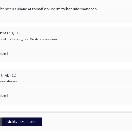
ndgeräten anhand automatisch übermittelter Informationen
icht IAB)
(1)
Fehlerbehebung und Weiterentwicklung
Irland
Impressum
Datenschutzerklärung
Datenschutzeinstellungen
ht IAB)
(1)
nformationen
Irland
ionell
Nichts akzeptieren