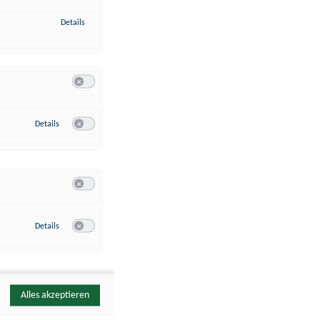
zu Identifikation von Endgeräten anhand automatisch übermittelte
Details
Switch zum Einwilligen bzw. Ablehnen der Kategorie Analyse / 
zu Google Analytics
Details
Switch zum Einwilligen bzw. Ablehnen des Dienstes Google Ana
Switch zum Einwilligen bzw. Ablehnen der Kategorie Sonstige 
zu YouTube
Details
Switch zum Einwilligen bzw. Ablehnen des Dienstes YouTube
Alles akzeptieren