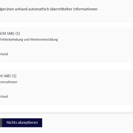
ndgeräten anhand automatisch übermittelter Informationen
icht IAB)
(1)
Fehlerbehebung und Weiterentwicklung
Irland
Impressum
Datenschutzerklärung
Datenschutzeinstellungen
ht IAB)
(1)
nformationen
Irland
ionell
Nichts akzeptieren