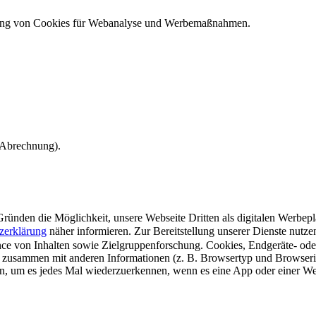
ndung von Cookies für Webanalyse und Werbemaßnahmen.
e Abrechnung).
ünden die Möglichkeit, unsere Webseite Dritten als digitalen Werbeplat
zerklärung
näher informieren.
Zur Bereitstellung unserer Dienste nutz
e von Inhalten sowie Zielgruppenforschung. Cookies, Endgeräte- ode
 zusammen mit anderen Informationen (z. B. Browsertyp und Browserin
n, um es jedes Mal wiederzuerkennen, wenn es eine App oder einer Webs