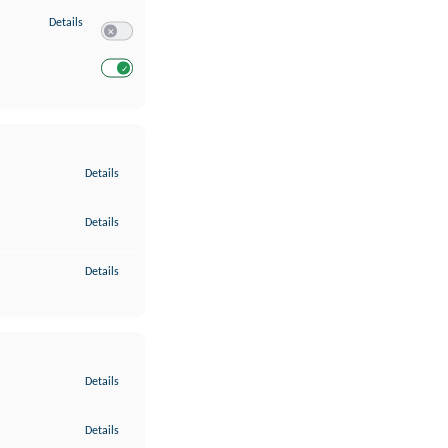
zu Entwicklung und Verbesserung der Angebote
Details
Switch zum Einwilligen bzw. Ablehnen des Dienstes Entwickl
Switch zum Einwilligen bzw. Ablehnen des Dienstes Entwicklu
zu Gewährleistung der Sicherheit, Verhinderung und Aufdeckung v
Details
zu Bereitstellung und Anzeige von Werbung und Inhalten
Details
zu Ihre Entscheidungen zum Datenschutz speichern und übermittel
Details
zu Abgleichung und Kombination von Daten aus unterschiedlichen 
Details
zu Verknüpfung verschiedener Endgeräte
Details