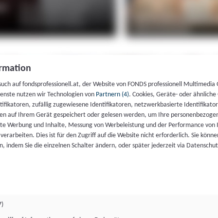
rmation
such auf fondsprofessionell.at, der Website von FONDS professionell Multimedia
ienste nutzen wir Technologien von
Partnern (4)
. Cookies, Geräte- oder ähnliche
entifikatoren, zufällig zugewiesene Identifikatoren, netzwerkbasierte Identifik
en auf Ihrem Gerät gespeichert oder gelesen werden, um Ihre personenbezogen
rte Werbung und Inhalte, Messung von Werbeleistung und der Performance von 
erarbeiten. Dies ist für den Zugriff auf die Website nicht erforderlich. Sie können
, indem Sie die einzelnen Schalter ändern, oder später jederzeit via Datenschu
7)