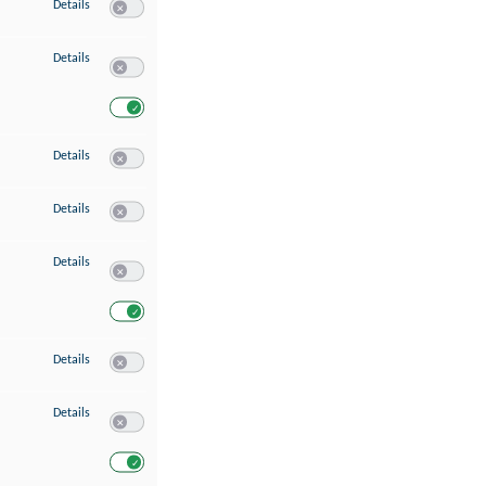
zu Speichern von oder Zugriff auf Informationen auf einem Endgerät
Details
Switch zum Einwilligen bzw. Ablehnen des Dienstes Speichern 
zu Verwendung reduzierter Daten zur Auswahl von Werbeanzeigen
Details
Switch zum Einwilligen bzw. Ablehnen des Dienstes Verwend
Switch zum Einwilligen bzw. Ablehnen des Dienstes Verwendu
zu Erstellung von Profilen für personalisierte Werbung
Details
Switch zum Einwilligen bzw. Ablehnen des Dienstes Erstellung 
zu Verwendung von Profilen zur Auswahl personalisierter Werbung
Details
Switch zum Einwilligen bzw. Ablehnen des Dienstes Verwendun
zu Messung der Werbeleistung
Details
Switch zum Einwilligen bzw. Ablehnen des Dienstes Messung 
Switch zum Einwilligen bzw. Ablehnen des Dienstes Messung d
zu Messung der Performance von Inhalten
Details
Switch zum Einwilligen bzw. Ablehnen des Dienstes Messung 
zu Analyse von Zielgruppen durch Statistiken oder Kombinationen von Dat
Details
Switch zum Einwilligen bzw. Ablehnen des Dienstes Analyse v
Switch zum Einwilligen bzw. Ablehnen des Dienstes Analyse v