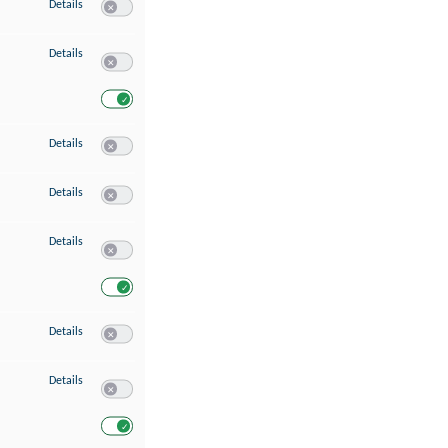
zu Speichern von oder Zugriff auf Informationen auf einem Endgerät
Details
Switch zum Einwilligen bzw. Ablehnen des Dienstes Speichern 
zu Verwendung reduzierter Daten zur Auswahl von Werbeanzeigen
Details
Switch zum Einwilligen bzw. Ablehnen des Dienstes Verwend
Switch zum Einwilligen bzw. Ablehnen des Dienstes Verwendu
zu Erstellung von Profilen für personalisierte Werbung
Details
Switch zum Einwilligen bzw. Ablehnen des Dienstes Erstellung 
zu Verwendung von Profilen zur Auswahl personalisierter Werbung
Details
Switch zum Einwilligen bzw. Ablehnen des Dienstes Verwendun
zu Messung der Werbeleistung
Details
Switch zum Einwilligen bzw. Ablehnen des Dienstes Messung 
Switch zum Einwilligen bzw. Ablehnen des Dienstes Messung d
zu Messung der Performance von Inhalten
Details
Switch zum Einwilligen bzw. Ablehnen des Dienstes Messung 
zu Analyse von Zielgruppen durch Statistiken oder Kombinationen von Dat
Details
Switch zum Einwilligen bzw. Ablehnen des Dienstes Analyse v
Switch zum Einwilligen bzw. Ablehnen des Dienstes Analyse v