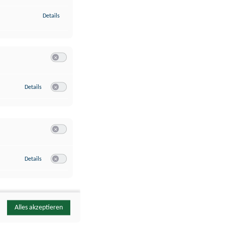
zu Identifikation von Endgeräten anhand automatisch übermittelte
Details
Switch zum Einwilligen bzw. Ablehnen der Kategorie Analyse / 
zu Google Analytics
Details
Switch zum Einwilligen bzw. Ablehnen des Dienstes Google Ana
Switch zum Einwilligen bzw. Ablehnen der Kategorie Sonstige 
zu YouTube
Details
Switch zum Einwilligen bzw. Ablehnen des Dienstes YouTube
Alles akzeptieren