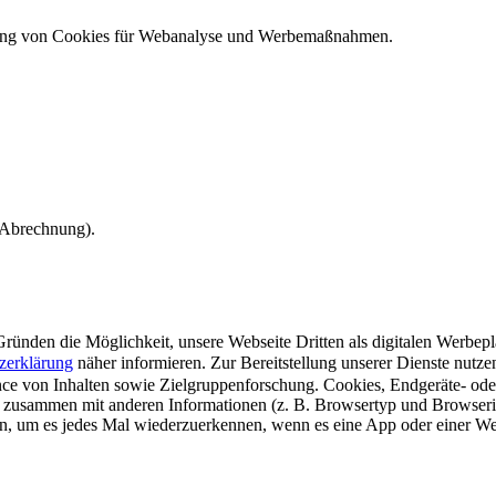
ndung von Cookies für Webanalyse und Werbemaßnahmen.
e Abrechnung).
ünden die Möglichkeit, unsere Webseite Dritten als digitalen Werbeplat
zerklärung
näher informieren.
Zur Bereitstellung unserer Dienste nutz
e von Inhalten sowie Zielgruppenforschung. Cookies, Endgeräte- ode
 zusammen mit anderen Informationen (z. B. Browsertyp und Browserin
n, um es jedes Mal wiederzuerkennen, wenn es eine App oder einer Webs