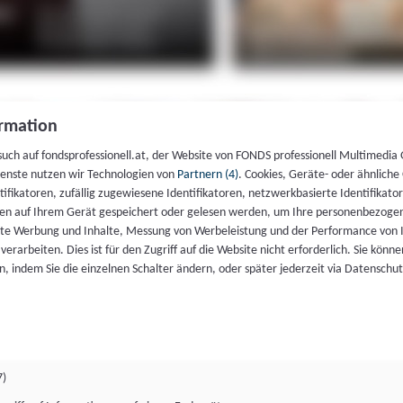
rmation
such auf fondsprofessionell.at, der Website von FONDS professionell Multimedia
ienste nutzen wir Technologien von
Partnern (4)
. Cookies, Geräte- oder ähnliche
entifikatoren, zufällig zugewiesene Identifikatoren, netzwerkbasierte Identifik
en auf Ihrem Gerät gespeichert oder gelesen werden, um Ihre personenbezogen
rte Werbung und Inhalte, Messung von Werbeleistung und der Performance von 
erarbeiten. Dies ist für den Zugriff auf die Website nicht erforderlich. Sie können
, indem Sie die einzelnen Schalter ändern, oder später jederzeit via Datenschu
7)