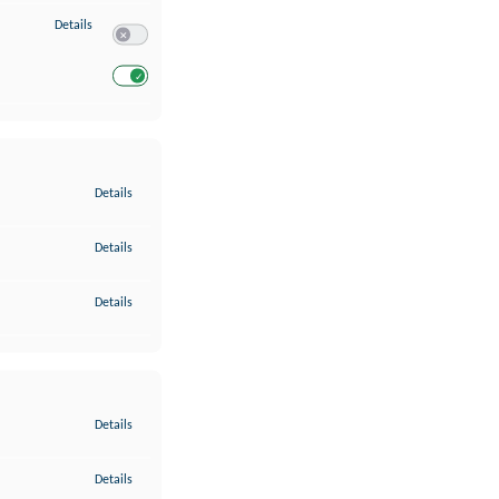
zu Entwicklung und Verbesserung der Angebote
Details
Switch zum Einwilligen bzw. Ablehnen des Dienstes Entwickl
Switch zum Einwilligen bzw. Ablehnen des Dienstes Entwicklu
zu Gewährleistung der Sicherheit, Verhinderung und Aufdeckung v
Details
zu Bereitstellung und Anzeige von Werbung und Inhalten
Details
zu Ihre Entscheidungen zum Datenschutz speichern und übermittel
Details
zu Abgleichung und Kombination von Daten aus unterschiedlichen 
Details
zu Verknüpfung verschiedener Endgeräte
Details