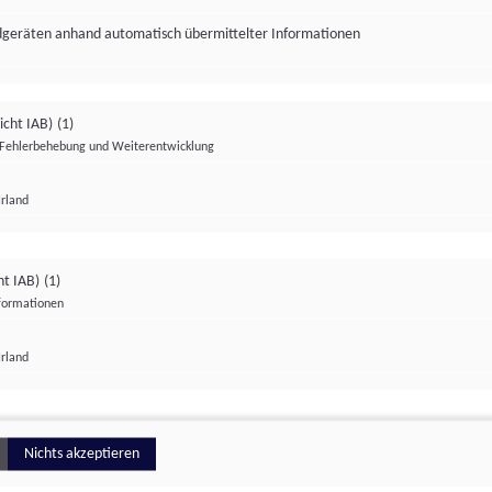
ndgeräten anhand automatisch übermittelter Informationen
icht IAB)
(1)
Fehlerbehebung und Weiterentwicklung
Irland
Impressum
Datenschutzerklärung
Datenschutzeinstellungen
ht IAB)
(1)
nformationen
Irland
ionell
Nichts akzeptieren