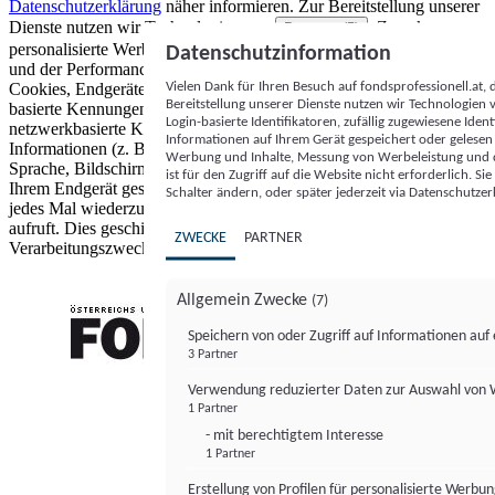
Datenschutzerklärung
näher informieren.
Zur Bereitstellung unserer
Dienste nutzen wir Technologien von
. Zwecke:
Partnern (5)
personalisierte Werbung und Inhalte, Messung von Werbeleistung
Datenschutzinformation
und der Performance von Inhalten sowie Zielgruppenforschung.
Vielen Dank für Ihren Besuch auf fondsprofessionell.at
Cookies, Endgeräte- oder ähnliche Online-Kennungen (z. B. login-
Bereitstellung unserer Dienste nutzen wir Technologien
basierte Kennungen, zufällig generierte Kennungen,
Login-basierte Identifikatoren, zufällig zugewiesene Id
netzwerkbasierte Kennungen) können zusammen mit anderen
Informationen auf Ihrem Gerät gespeichert oder gelese
Informationen (z. B. Browsertyp und Browserinformationen,
Werbung und Inhalte, Messung von Werbeleistung und d
Sprache, Bildschirmgröße, unterstützte Technologien usw.) auf
ist für den Zugriff auf die Website nicht erforderlich. S
Ihrem Endgerät gespeichert oder von dort ausgelesen werden, um es
Schalter ändern, oder später jederzeit via Datenschutzer
jedes Mal wiederzuerkennen, wenn es eine App oder einer Webseite
aufruft. Dies geschieht für einen oder mehrere der hier aufgeführten
ZWECKE
PARTNER
Verarbeitungszwecke.
Allgemein Zwecke
(7)
Speichern von oder Zugriff auf Informationen au
3 Partner
FONDS professionell
Verwendung reduzierter Daten zur Auswahl von
1 Partner
- mit berechtigtem Interesse
1 Partner
Erstellung von Profilen für personalisierte Werbu