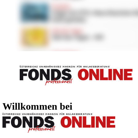
FONDS professionell
FONDS professi
Willkommen bei