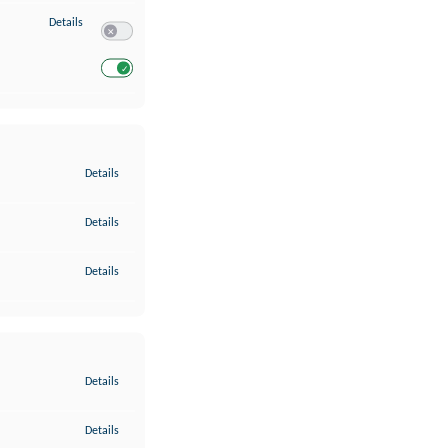
zu Entwicklung und Verbesserung der Angebote
Details
Switch zum Einwilligen bzw. Ablehnen des Dienstes Entwickl
Switch zum Einwilligen bzw. Ablehnen des Dienstes Entwicklu
zu Gewährleistung der Sicherheit, Verhinderung und Aufdeckung v
Details
zu Bereitstellung und Anzeige von Werbung und Inhalten
Details
zu Ihre Entscheidungen zum Datenschutz speichern und übermittel
Details
zu Abgleichung und Kombination von Daten aus unterschiedlichen 
Details
zu Verknüpfung verschiedener Endgeräte
Details