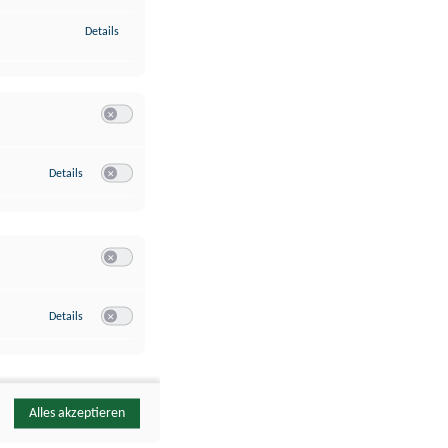
zu Identifikation von Endgeräten anhand automatisch übermittelte
Details
Switch zum Einwilligen bzw. Ablehnen der Kategorie Analyse / 
zu Google Analytics
Details
Switch zum Einwilligen bzw. Ablehnen des Dienstes Google Ana
Switch zum Einwilligen bzw. Ablehnen der Kategorie Sonstige 
zu YouTube
Details
Switch zum Einwilligen bzw. Ablehnen des Dienstes YouTube
Alles akzeptieren