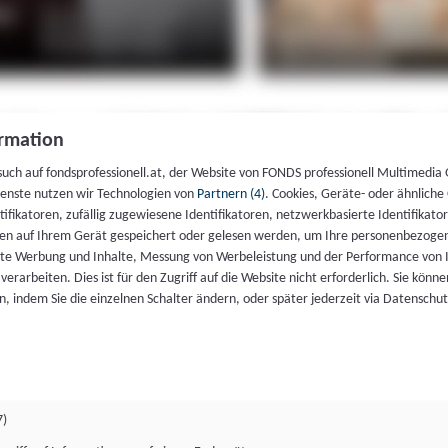
rmation
such auf fondsprofessionell.at, der Website von FONDS professionell Multimedia
ienste nutzen wir Technologien von
Partnern (4)
. Cookies, Geräte- oder ähnliche
entifikatoren, zufällig zugewiesene Identifikatoren, netzwerkbasierte Identifik
en auf Ihrem Gerät gespeichert oder gelesen werden, um Ihre personenbezogen
rte Werbung und Inhalte, Messung von Werbeleistung und der Performance von 
erarbeiten. Dies ist für den Zugriff auf die Website nicht erforderlich. Sie können
, indem Sie die einzelnen Schalter ändern, oder später jederzeit via Datenschu
7)