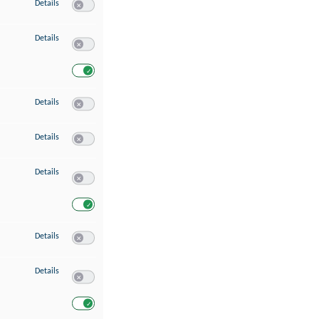
zu Speichern von oder Zugriff auf Informationen auf einem Endgerät
Details
Switch zum Einwilligen bzw. Ablehnen des Dienstes Speichern 
zu Verwendung reduzierter Daten zur Auswahl von Werbeanzeigen
Details
Switch zum Einwilligen bzw. Ablehnen des Dienstes Verwend
Switch zum Einwilligen bzw. Ablehnen des Dienstes Verwendu
zu Erstellung von Profilen für personalisierte Werbung
Details
Switch zum Einwilligen bzw. Ablehnen des Dienstes Erstellung 
zu Verwendung von Profilen zur Auswahl personalisierter Werbung
Details
Switch zum Einwilligen bzw. Ablehnen des Dienstes Verwendun
zu Messung der Werbeleistung
Details
Switch zum Einwilligen bzw. Ablehnen des Dienstes Messung 
Switch zum Einwilligen bzw. Ablehnen des Dienstes Messung d
zu Messung der Performance von Inhalten
Details
Switch zum Einwilligen bzw. Ablehnen des Dienstes Messung 
zu Analyse von Zielgruppen durch Statistiken oder Kombinationen von Dat
Details
Switch zum Einwilligen bzw. Ablehnen des Dienstes Analyse v
Switch zum Einwilligen bzw. Ablehnen des Dienstes Analyse v