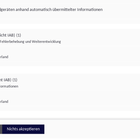
ndgeräten anhand automatisch übermittelter Informationen
icht IAB)
(1)
Fehlerbehebung und Weiterentwicklung
Irland
Impressum
Datenschutzerklärung
Datenschutzeinstellungen
ht IAB)
(1)
nformationen
Irland
ionell
Nichts akzeptieren