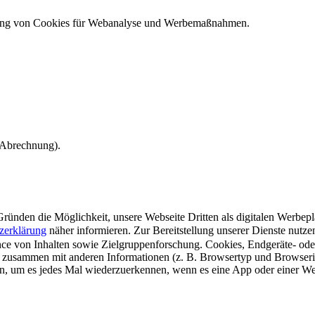
ndung von Cookies für Webanalyse und Werbemaßnahmen.
e Abrechnung).
ünden die Möglichkeit, unsere Webseite Dritten als digitalen Werbeplat
zerklärung
näher informieren.
Zur Bereitstellung unserer Dienste nutz
e von Inhalten sowie Zielgruppenforschung. Cookies, Endgeräte- ode
 zusammen mit anderen Informationen (z. B. Browsertyp und Browserin
n, um es jedes Mal wiederzuerkennen, wenn es eine App oder einer Webs